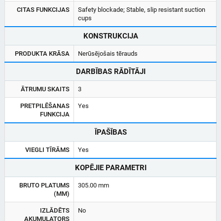
CITAS FUNKCIJAS
Safety blockade; Stable, slip resistant suction
cups
KONSTRUKCIJA
PRODUKTA KRĀSA
Nerūsējošais tērauds
DARBĪBAS RĀDĪTĀJI
ĀTRUMU SKAITS
3
PRETPILĒŠANAS
Yes
FUNKCIJA
ĪPAŠĪBAS
VIEGLI TĪRĀMS
Yes
KOPĒJIE PARAMETRI
BRUTO PLATUMS
305.00 mm
(MM)
IZLĀDĒTS
No
AKUMULATORS