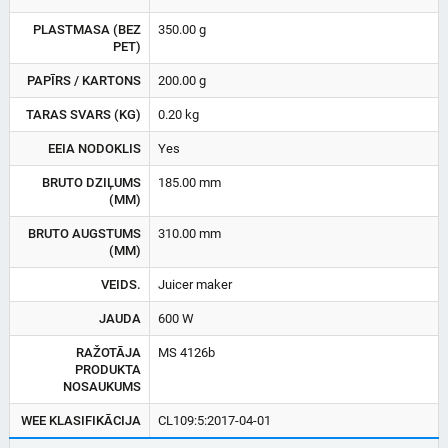
PLASTMASA (BEZ
350.00 g
PET)
PAPĪRS / KARTONS
200.00 g
TARAS SVARS (KG)
0.20 kg
EEIA NODOKLIS
Yes
BRUTO DZIĻUMS
185.00 mm
(MM)
BRUTO AUGSTUMS
310.00 mm
(MM)
VEIDS.
Juicer maker
JAUDA
600 W
RAŽOTĀJA
MS 4126b
PRODUKTA
NOSAUKUMS
WEE KLASIFIKĀCIJA
CL109:5:2017-04-01