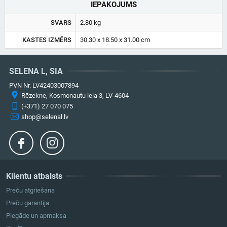
IEPAKOJUMS
SVARS
2.80 kg
KASTES IZMĒRS
30.30 x 18.50 x 31.00 cm
SELENA L, SIA
PVN Nr. LV42403007894
Rēzekne, Kosmonautu iela 3, LV-4604
(+371) 27 070 075
shop@selenal.lv
Klientu atbalsts
Preču atgriešana
Preču garantija
Piegāde un apmaksa