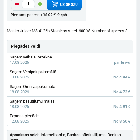
UZ GROZU
Pieejams par cenu
38.07 €
:
9 gab.
Mesko Juicer MS 4126b Stainless steel, 600 W, Number of speeds 3
Piegādes veidi
Saņem veikalā Rēzekne
17.08.2026
par brīvu
Saņem Venipak pakomātā
13.08.2026
No 4.84 €
Saņem Omniva pakomātā
18.08.2026
No 4.72 €
Saņem pasūtījumu mājās
18.08.2026
No 4.91 €
Express piegāde
12.08.2026
No 8.50 €
Apmaksas veidi:
Internetbanka, Bankas pārskaitījums, Bankas