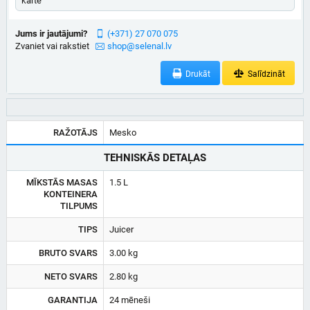
karte
Jums ir jautājumi?
(+371) 27 070 075
Zvaniet vai rakstiet
shop@selenal.lv
Drukāt
Salīdzināt
RAŽOTĀJS
Mesko
TEHNISKĀS DETAĻAS
MĪKSTĀS MASAS
1.5 L
KONTEINERA
TILPUMS
TIPS
Juicer
BRUTO SVARS
3.00 kg
NETO SVARS
2.80 kg
GARANTIJA
24 mēneši