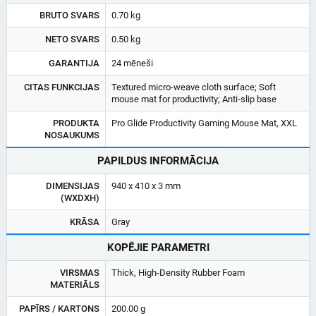
BRUTO SVARS
0.70 kg
NETO SVARS
0.50 kg
GARANTIJA
24 mēneši
CITAS FUNKCIJAS
Textured micro-weave cloth surface; Soft
mouse mat for productivity; Anti-slip base
PRODUKTA
Pro Glide Productivity Gaming Mouse Mat, XXL
NOSAUKUMS
PAPILDUS INFORMĀCIJA
DIMENSIJAS
940 x 410 x 3 mm
(WXDXH)
KRĀSA
Gray
KOPĒJIE PARAMETRI
VIRSMAS
Thick, High-Density Rubber Foam
MATERIĀLS
PAPĪRS / KARTONS
200.00 g