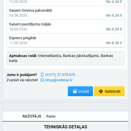
12.08.2026
No 4.24 €
Saņem Omniva pakomātā
18.08.2026
No 4.24 €
Saņem pasūtījumu mājās
18.08.2026
No 4.04 €
Express piegāde
11.08.2026
No 8.50 €
Apmaksas veidi:
Internetbanka, Bankas pārskaitījums, Bankas
karte
Jums ir jautājumi?
(+371) 27 070 075
Zvaniet vai rakstiet
shop@selenal.lv
Drukāt
Salīdzināt
RAŽOTĀJS
Razer
TEHNISKĀS DETAĻAS