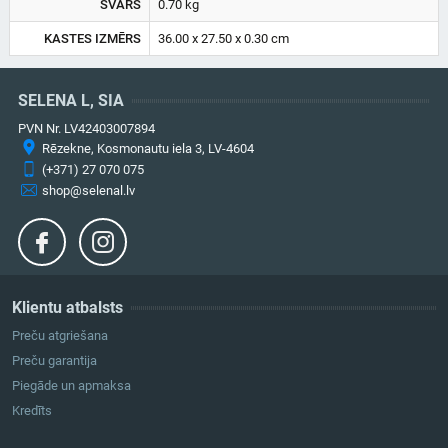
SVARS
0.70 kg
KASTES IZMĒRS
36.00 x 27.50 x 0.30 cm
SELENA L, SIA
PVN Nr. LV42403007894
Rēzekne, Kosmonautu iela 3, LV-4604
(+371) 27 070 075
shop@selenal.lv
Klientu atbalsts
Preču atgriešana
Preču garantija
Piegāde un apmaksa
Kredīts