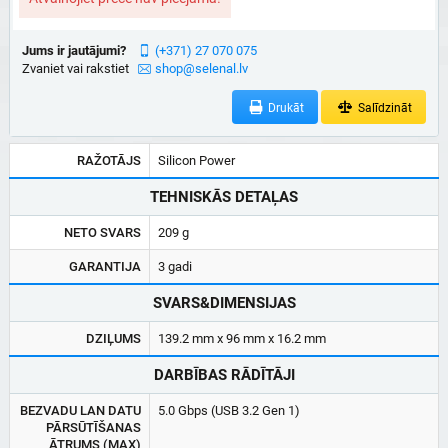
Jums ir jautājumi?
(+371) 27 070 075
Zvaniet vai rakstiet
shop@selenal.lv
Drukāt
Salīdzināt
RAŽOTĀJS
Silicon Power
TEHNISKĀS DETAĻAS
NETO SVARS
209 g
GARANTIJA
3 gadi
SVARS&DIMENSIJAS
DZIĻUMS
139.2 mm x 96 mm x 16.2 mm
DARBĪBAS RĀDĪTĀJI
BEZVADU LAN DATU
5.0 Gbps (USB 3.2 Gen 1)
PĀRSŪTĪŠANAS
ĀTRUMS (MAX)