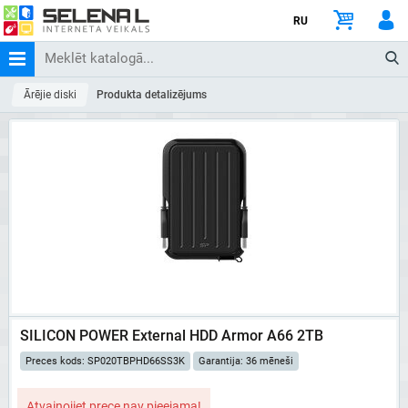
RU
Ārējie diski
Produkta detalizējums
SILICON POWER External HDD Armor A66 2TB
Preces kods: SP020TBPHD66SS3K
Garantija: 36 mēneši
Atvainojiet prece nav pieejama!