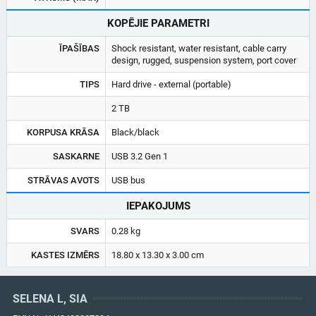
KOPĒJIE PARAMETRI
ĪPAŠĪBAS
Shock resistant, water resistant, cable carry
design, rugged, suspension system, port cover
TIPS
Hard drive - external (portable)
2 TB
KORPUSA KRĀSA
Black/black
SASKARNE
USB 3.2 Gen 1
STRĀVAS AVOTS
USB bus
IEPAKOJUMS
SVARS
0.28 kg
KASTES IZMĒRS
18.80 x 13.30 x 3.00 cm
SELENA L, SIA