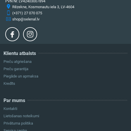
PVN Nr. LV42403007894
Rēzekne, Kosmonautu iela 3, LV-4604
(+371) 27 070 075
shop@selenal.lv
Klientu atbalsts
Preču atgriešana
Preču garantija
Piegāde un apmaksa
Kredīts
Par mums
Kontakti
Lietošanas noteikumi
Privātuma politika
Servisa centrs