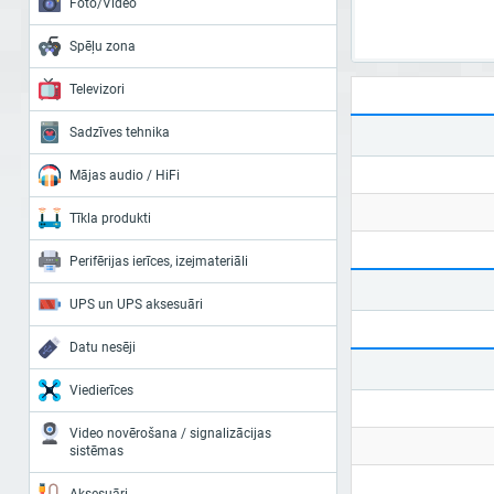
Foto/Video
Spēļu zona
Televizori
Sadzīves tehnika
Mājas audio / HiFi
Tīkla produkti
Perifērijas ierīces, izejmateriāli
UPS un UPS aksesuāri
Datu nesēji
Viedierīces
Video novērošana / signalizācijas
sistēmas