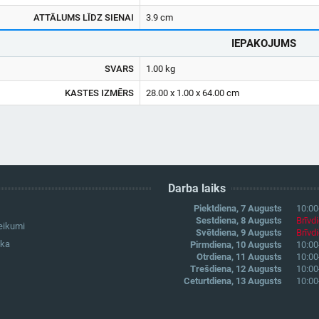
ATTĀLUMS LĪDZ SIENAI
3.9 cm
IEPAKOJUMS
SVARS
1.00 kg
KASTES IZMĒRS
28.00 x 1.00 x 64.00 cm
Darba laiks
Piektdiena, 7 Augusts
10:00
Sestdiena, 8 Augusts
Brīvd
eikumi
Svētdiena, 9 Augusts
Brīvd
ika
Pirmdiena, 10 Augusts
10:00
Otrdiena, 11 Augusts
10:00
Trešdiena, 12 Augusts
10:00
Ceturtdiena, 13 Augusts
10:00