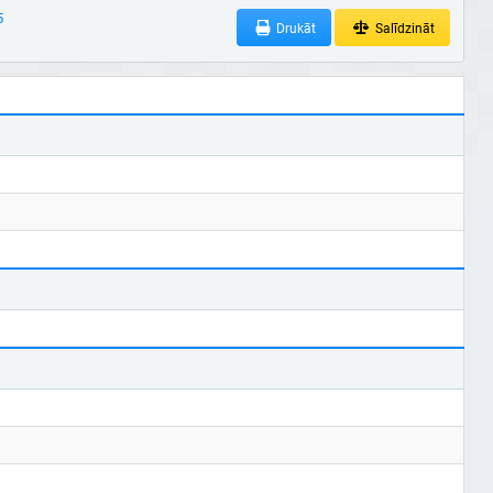
5
Drukāt
Salīdzināt