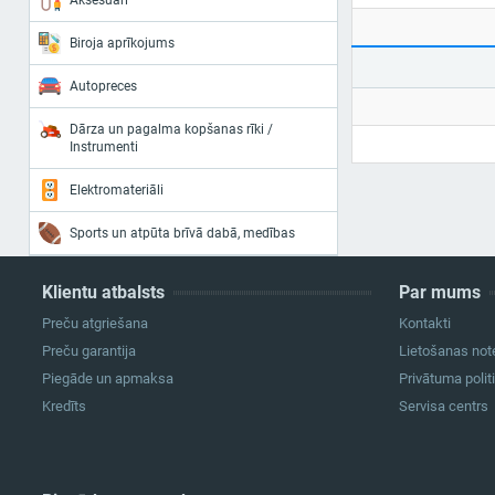
Aksesuāri
Biroja aprīkojums
Autopreces
Dārza un pagalma kopšanas rīki /
Instrumenti
Elektromateriāli
Sports un atpūta brīvā dabā, medības
Klientu atbalsts
Par mums
Preču atgriešana
Kontakti
Preču garantija
Lietošanas not
Piegāde un apmaksa
Privātuma polit
Kredīts
Servisa centrs