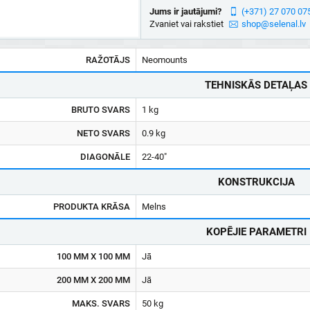
Jums ir jautājumi?
(+371) 27 070 07
Zvaniet vai rakstiet
shop@selenal.lv
RAŽOTĀJS
Neomounts
TEHNISKĀS DETAĻAS
BRUTO SVARS
1 kg
NETO SVARS
0.9 kg
DIAGONĀLE
22-40"
KONSTRUKCIJA
PRODUKTA KRĀSA
Melns
KOPĒJIE PARAMETRI
100 MM X 100 MM
Jā
200 MM X 200 MM
Jā
MAKS. SVARS
50 kg