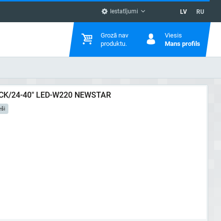
Iestatījumi
LV
RU
Grozā nav
Viesis
produktu.
Mans profils
CK/24-40" LED-W220 NEWSTAR
eši