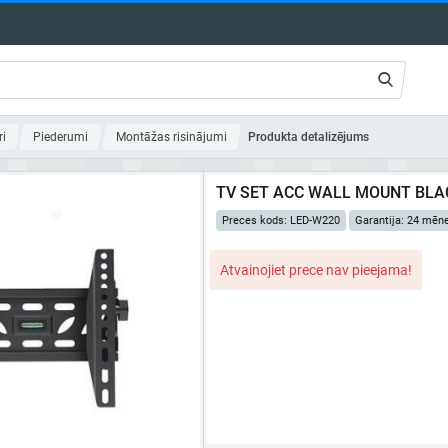
ri
Piederumi
Montāžas risinājumi
Produkta detalizējums
TV SET ACC WALL MOUNT BLA
Preces kods: LED-W220
Garantija: 24 mēn
Atvainojiet prece nav pieejama!