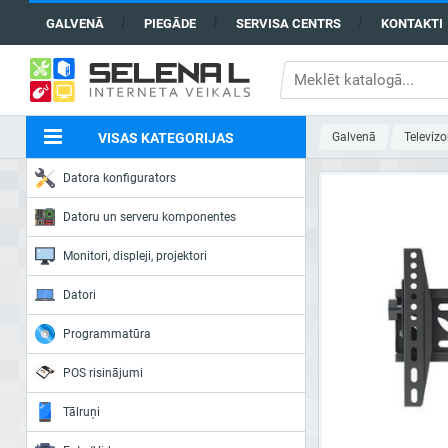
GALVENĀ
PIEGĀDE
SERVISA CENTRS
KONTAKTI
VISAS KATEGORIJAS
Galvenā
Televizo
Datora konfigurators
Datoru un serveru komponentes
Monitori, displeji, projektori
Datori
Programmatūra
POS risinājumi
Tālruņi