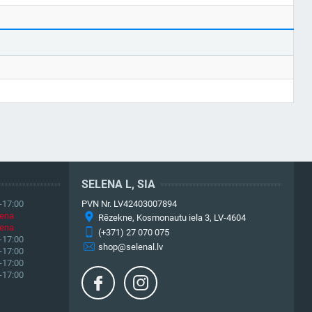
SELENA L, SIA
-17:00
PVN Nr. LV42403007894
iena
Rēzekne, Kosmonautu iela 3, LV-4604
iena
(+371) 27 070 075
-17:00
shop@selenal.lv
-17:00
-17:00
-17:00