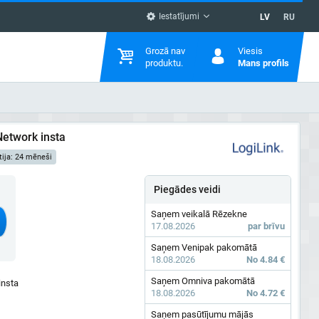
Iestatījumi
LV
RU
Grozā nav
Viesis
produktu.
Mans profils
etwork insta
ija: 24 mēneši
Piegādes veidi
Saņem veikalā Rēzekne
17.08.2026
par brīvu
Saņem Venipak pakomātā
18.08.2026
No 4.84 €
Saņem Omniva pakomātā
nsta
18.08.2026
No 4.72 €
Saņem pasūtījumu mājās