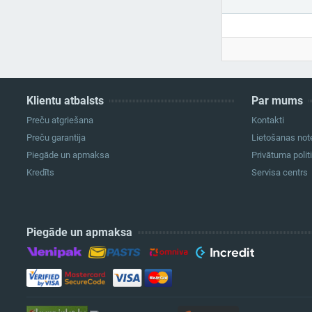
Klientu atbalsts
Par mums
Preču atgriešana
Kontakti
Preču garantija
Lietošanas not
Piegāde un apmaksa
Privātuma polit
Kredīts
Servisa centrs
Piegāde un apmaksa