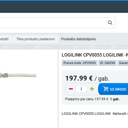
odukti
Tīkla produktu piederumi
Produkta detalizējums
LOGILINK CPV0055 LOGILINK -N
Preces kods: CPV0055
ID: 266294
Garant
197.99 €
/ gab.
UZ GROZU
Pieejams par cenu
197.99 €
:
1 gab.
LOGILINK CPV0055 LOGILINK -Network i