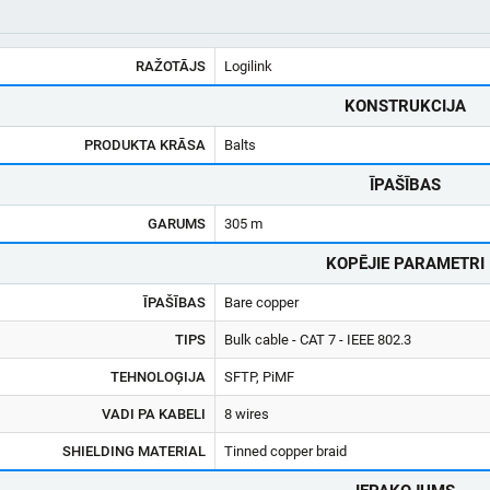
RAŽOTĀJS
Logilink
KONSTRUKCIJA
PRODUKTA KRĀSA
Balts
ĪPAŠĪBAS
GARUMS
305 m
KOPĒJIE PARAMETRI
ĪPAŠĪBAS
Bare copper
TIPS
Bulk cable - CAT 7 - IEEE 802.3
TEHNOLOĢIJA
SFTP, PiMF
VADI PA KABELI
8 wires
SHIELDING MATERIAL
Tinned copper braid