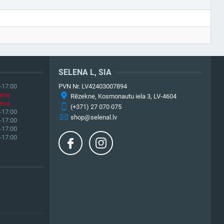
SELENA L, SIA
-17:00
PVN Nr. LV42403007894
iena
Rēzekne, Kosmonautu iela 3, LV-4604
iena
(+371) 27 070 075
-17:00
shop@selenal.lv
-17:00
-17:00
-17:00