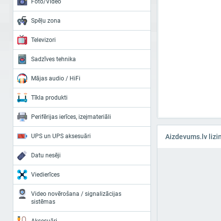
Foto/Video
Spēļu zona
Televizori
Sadzīves tehnika
Mājas audio / HiFi
Tīkla produkti
Perifērijas ierīces, izejmateriāli
UPS un UPS aksesuāri
Aizdevums.lv lizi
Datu nesēji
Viedierīces
Video novērošana / signalizācijas
sistēmas