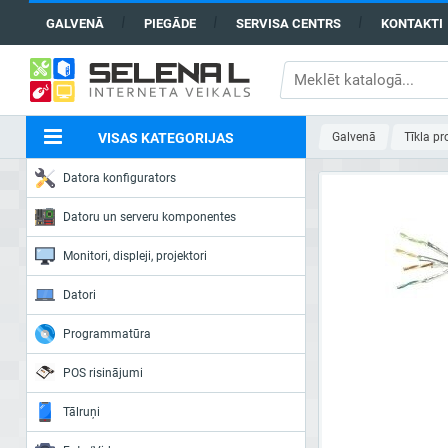
GALVENĀ
PIEGĀDE
SERVISA CENTRS
KONTAKTI
VISAS KATEGORIJAS
Galvenā
Tīkla pr
Datora konfigurators
Datoru un serveru komponentes
Monitori, displeji, projektori
Datori
Programmatūra
POS risinājumi
Tālruņi