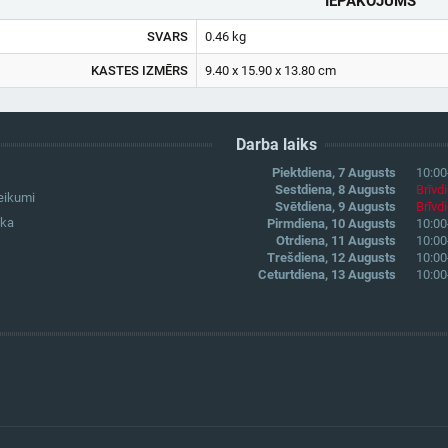
IEPAKOJUMS
SVARS
0.46 kg
KASTES IZMĒRS
9.40 x 15.90 x 13.80 cm
Darba laiks
Piektdiena, 7 Augusts
10:00
Sestdiena, 8 Augusts
Brīvd
eikumi
Svētdiena, 9 Augusts
Brīvd
ika
Pirmdiena, 10 Augusts
10:00
Otrdiena, 11 Augusts
10:00
Trešdiena, 12 Augusts
10:00
Ceturtdiena, 13 Augusts
10:00