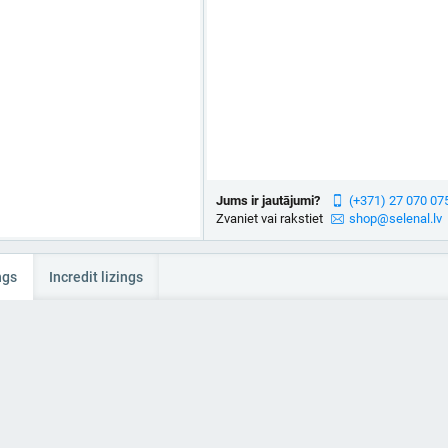
Jums ir jautājumi?
(+371) 27 070 07
Zvaniet vai rakstiet
shop@selenal.lv
ngs
Incredit lizings