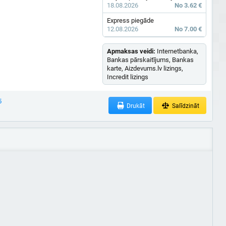
18.08.2026
No 3.62 €
Express piegāde
12.08.2026
No 7.00 €
Apmaksas veidi:
Internetbanka,
Bankas pārskaitījums, Bankas
karte, Aizdevums.lv lizings,
Incredit lizings
5
Drukāt
Salīdzināt