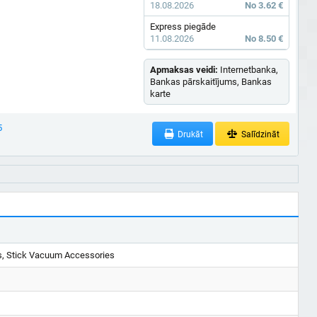
18.08.2026
No 3.62 €
Express piegāde
11.08.2026
No 8.50 €
Apmaksas veidi:
Internetbanka,
Bankas pārskaitījums, Bankas
karte
5
Drukāt
Salīdzināt
s, Stick Vacuum Accessories