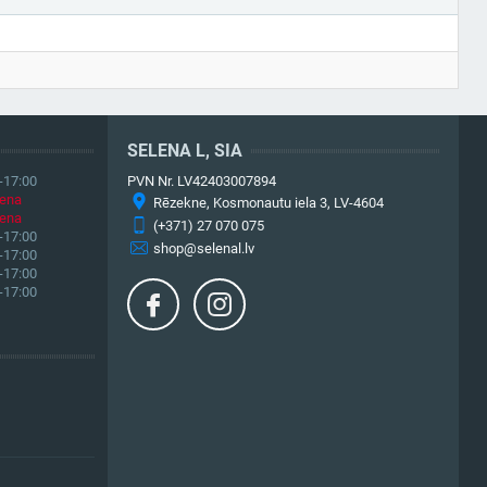
SELENA L, SIA
-17:00
PVN Nr. LV42403007894
iena
Rēzekne, Kosmonautu iela 3, LV-4604
iena
(+371) 27 070 075
-17:00
shop@selenal.lv
-17:00
-17:00
-17:00