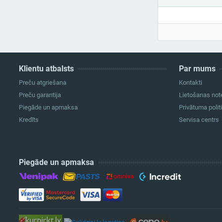
Klientu atbalsts
Par mums
Preču atgriešana
Kontakti
Preču garantija
Lietošanas not
Piegāde un apmaksa
Privātuma polit
Kredīts
Servisa centrs
Piegāde un apmaksa