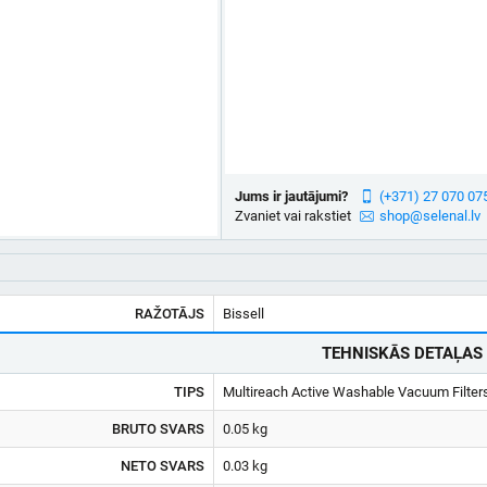
Jums ir jautājumi?
(+371) 27 070 07
Zvaniet vai rakstiet
shop@selenal.lv
RAŽOTĀJS
Bissell
TEHNISKĀS DETAĻAS
TIPS
Multireach Active Washable Vacuum Filter
BRUTO SVARS
0.05 kg
NETO SVARS
0.03 kg