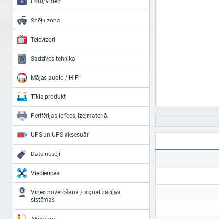
Foto/Video
Spēļu zona
Televizori
Sadzīves tehnika
Mājas audio / HiFi
Tīkla produkti
Perifērijas ierīces, izejmateriāli
UPS un UPS aksesuāri
Datu nesēji
Viedierīces
Video novērošana / signalizācijas
sistēmas