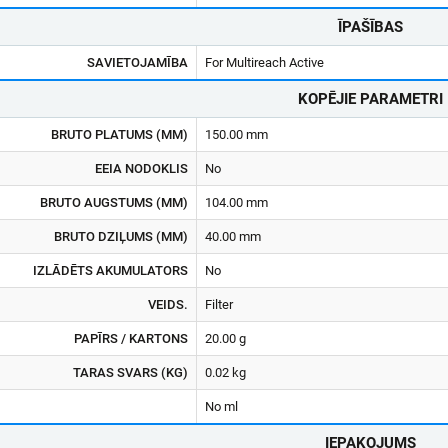
ĪPAŠĪBAS
SAVIETOJAMĪBA
For Multireach Active
KOPĒJIE PARAMETRI
BRUTO PLATUMS (MM)
150.00 mm
EEIA NODOKLIS
No
BRUTO AUGSTUMS (MM)
104.00 mm
BRUTO DZIĻUMS (MM)
40.00 mm
IZLĀDĒTS AKUMULATORS
No
VEIDS.
Filter
PAPĪRS / KARTONS
20.00 g
TARAS SVARS (KG)
0.02 kg
No ml
IEPAKOJUMS