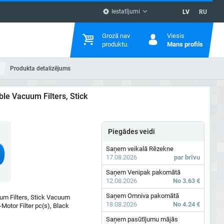
Iestatījumi
LV
RU
Grozā nav
Viesis
produktu.
Mans profils
Produkta detalizējums
ble Vacuum Filters, Stick
Piegādes veidi
Saņem veikalā Rēzekne
17.08.2026
par brīvu
Saņem Venipak pakomātā
12.08.2026
No 3.63 €
Saņem Omniva pakomātā
um Filters, Stick Vacuum
18.08.2026
No 4.24 €
-Motor Filter pc(s), Black
Saņem pasūtījumu mājās