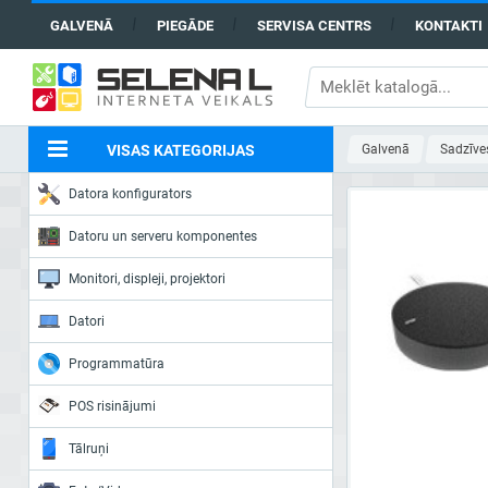
GALVENĀ
PIEGĀDE
SERVISA CENTRS
KONTAKTI
VISAS KATEGORIJAS
Galvenā
Sadzīve
Datora konfigurators
Datoru un serveru komponentes
Monitori, displeji, projektori
Datori
Programmatūra
POS risinājumi
Tālruņi