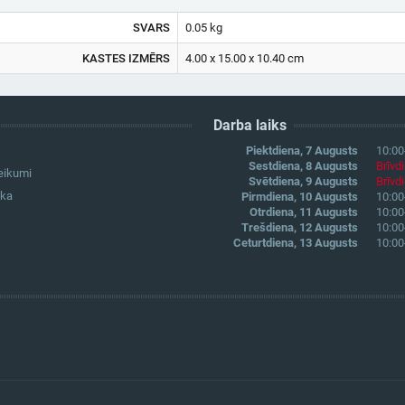
SVARS
0.05 kg
KASTES IZMĒRS
4.00 x 15.00 x 10.40 cm
Darba laiks
Piektdiena, 7 Augusts
10:00
Sestdiena, 8 Augusts
Brīvd
eikumi
Svētdiena, 9 Augusts
Brīvd
ika
Pirmdiena, 10 Augusts
10:00
Otrdiena, 11 Augusts
10:00
Trešdiena, 12 Augusts
10:00
Ceturtdiena, 13 Augusts
10:00