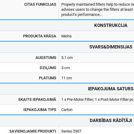
CITAS FUNKCIJAS
Properly maintained filters help to reduce re
advises users to change the filters at leas
product’s performance...
KONSTRUKCIJA
PRODUKTA KRĀSA
Melns
SVARS&DIMENSIJAS
AUGSTUMS
5.1 cm
DZIĻUMS
3 cm
PLATUMS
11 cm
IEPAKOJUMA SATURS
SKAITS IEPAKOJUMĀ
1 x Pre-Motor Filter; 1 x Post-Motor Filter pc
IEPAKOJUMA TIPS
Carton
DARBĪBAS RĀDĪTĀJI
SAVIENOJAMIE PRODUKTI
Series 2907