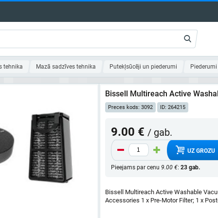
s tehnika
Mazā sadzīves tehnika
Putekļsūcēji un piederumi
Piederumi
Bissell Multireach Active Washa
Preces kods: 3092
ID: 264215
9.00 €
/ gab.
UZ GROZU
Pieejams par cenu
9.00 €
:
23 gab.
Bissell Multireach Active Washable Vacu
Accessories 1 x Pre-Motor Filter; 1 x Post