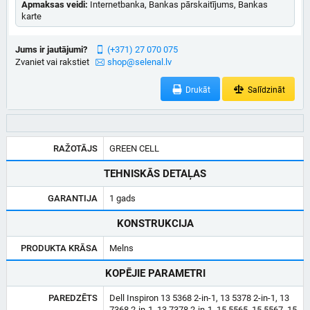
Apmaksas veidi:
Internetbanka, Bankas pārskaitījums, Bankas
karte
Jums ir jautājumi?
(+371) 27 070 075
Zvaniet vai rakstiet
shop@selenal.lv
Drukāt
Salīdzināt
RAŽOTĀJS
GREEN CELL
TEHNISKĀS DETAĻAS
GARANTIJA
1 gads
KONSTRUKCIJA
PRODUKTA KRĀSA
Melns
KOPĒJIE PARAMETRI
PAREDZĒTS
Dell Inspiron 13 5368 2-in-1, 13 5378 2-in-1, 13
7368 2-in-1, 13 7378 2-in-1, 15 5565, 15 5567, 15