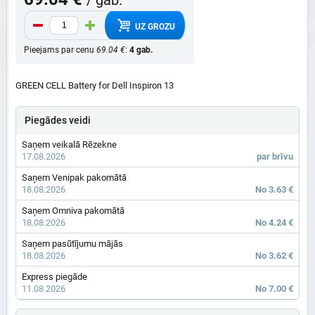
UZ GROZU
Pieejams par cenu
69.04 €
:
4 gab.
GREEN CELL Battery for Dell Inspiron 13
Piegādes veidi
Saņem veikalā Rēzekne
17.08.2026
par brīvu
Saņem Venipak pakomātā
18.08.2026
No 3.63 €
Saņem Omniva pakomātā
18.08.2026
No 4.24 €
Saņem pasūtījumu mājās
18.08.2026
No 3.62 €
Express piegāde
11.08.2026
No 7.00 €