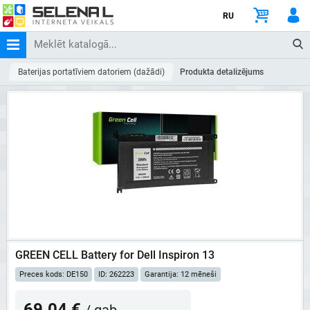
RU
Baterijas portatīviem datoriem (dažādi)
Produkta detalizējums
GREEN CELL Battery for Dell Inspiron 13
Preces kods: DE150
ID: 262223
Garantija: 12 mēneši
69.04 €
/ gab.