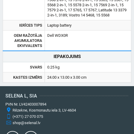
5568 2-in-1, 15 5578 2-in-1, 15 7569 2-in-1, 15
7579 2-in-1, 17 5765, 17 5767; Latitude 13 3379
2-in-1, 3189; Vostro 14 5468, 15 5568
IERĪCES TIPS
Laptop battery
OEM RAŽOTĀJA
Dell WDX0R
AKUMULATORA
EKVIVALENTS
IEPAKOJUMS
SVARS
0.25 kg
KASTES IZMĒRS
24.00 x 13.00 x 3.00 cm
SELENA L, SIA
PVN Nr. LV42403007894
Rēzekne, Kosmonautu iela 3, LV-4604
(+371) 27 070 075
shop@selenal.lv