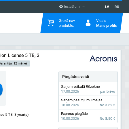
Iestatījumi
LV
RU
Grozā nav
Viesis
produktu.
Mans profils
ion License 5 TB, 3
arantija: 12 mēneši
Piegādes veidi
Saņem veikalā Rēzekne
17.08.2026
par brīvu
Saņem pasūtījumu mājās
18.08.2026
No 3.62 €
Express piegāde
se 5 TB, 3 year(s)
10.08.2026
No 8.50 €