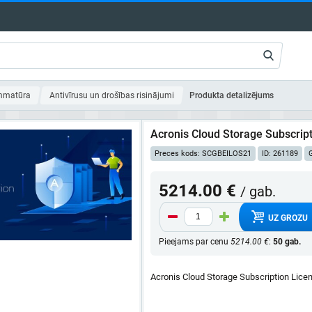
mmatūra
Antivīrusu un drošības risinājumi
Produkta detalizējums
Acronis Cloud Storage Subscript
Preces kods: SCGBEILOS21
ID: 261189
G
5214.00 €
/ gab.
UZ GROZU
Pieejams par cenu
5214.00 €
:
50 gab.
Acronis Cloud Storage Subscription Licen