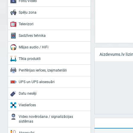
Foto/Video
Spēļu zona
Televizori
Sadzīves tehnika
Mājas audio / HiFi
Aizdevums.lv lizi
Tīkla produkti
Perifērijas ierīces, izejmateriāli
UPS un UPS aksesuāri
Datu nesēji
Viedierīces
Video novērošana / signalizācijas
sistēmas