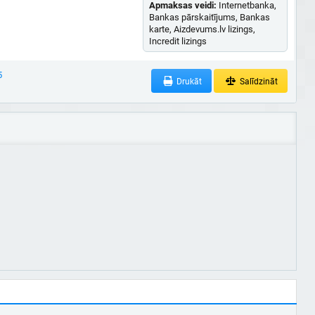
Apmaksas veidi:
Internetbanka,
Bankas pārskaitījums, Bankas
karte, Aizdevums.lv lizings,
Incredit lizings
5
Drukāt
Salīdzināt