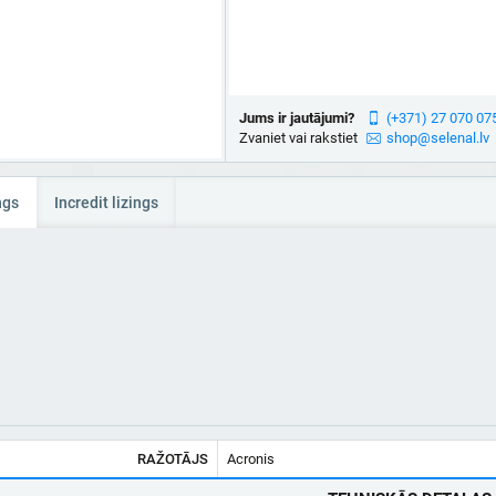
Jums ir jautājumi?
(+371) 27 070 07
Zvaniet vai rakstiet
shop@selenal.lv
ngs
Incredit lizings
RAŽOTĀJS
Acronis