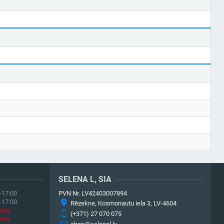
SELENA L, SIA
-17:00
PVN Nr. LV42403007894
-17:00
Rēzekne, Kosmonautu iela 3, LV-4604
iena
(+371) 27 070 075
iena