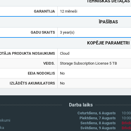
TEHNISKĀS DETAĻAS
GARANTIJA
12 mēneši
ĪPAŠĪBAS
GADU SKAITS
3 year(s)
KOPĒJIE PARAMETRI
OTĀJA PRODUKTA NOSAUKUMS
Cloud
VEIDS.
Storage Subscription License 5 TB
EEIA NODOKLIS
No
IZLĀDĒTS AKUMULATORS
No
Darba laiks
Ceturtdiena, 6 Augusts
10:00
Piektdiena, 7 Augusts
10:00
eikumi
Sestdiena, 8 Augusts
Brīvd
ika
Svētdiena, 9 Augusts
Brīvd