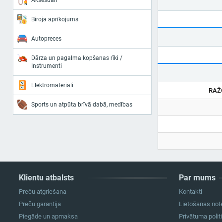
Aksesuāri
Biroja aprīkojums
Autopreces
Dārza un pagalma kopšanas rīki /
Instrumenti
Elektromateriāli
RAŽ
Sports un atpūta brīvā dabā, medības
Klientu atbalsts
Par mums
Preču atgriešana
Kontakti
Preču garantija
Lietošanas not
Piegāde un apmaksa
Privātuma polit