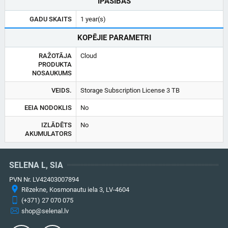
ĪPAŠĪBAS
GADU SKAITS
1 year(s)
KOPĒJIE PARAMETRI
RAŽOTĀJA
Cloud
PRODUKTA
NOSAUKUMS
VEIDS.
Storage Subscription License 3 TB
EEIA NODOKLIS
No
IZLĀDĒTS
No
AKUMULATORS
SELENA L, SIA
PVN Nr. LV42403007894
Rēzekne, Kosmonautu iela 3, LV-4604
(+371) 27 070 075
shop@selenal.lv