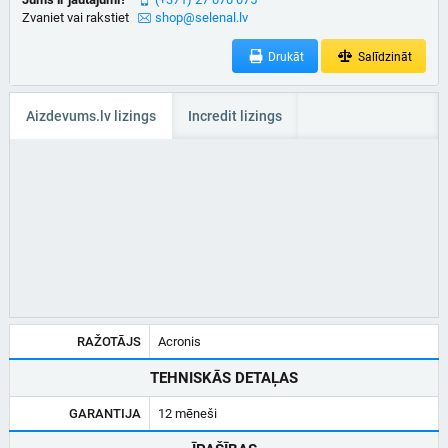
Zvaniet vai rakstiet
shop@selenal.lv
Drukāt
Salīdzināt
Aizdevums.lv lizings
Incredit lizings
RAŽOTĀJS
Acronis
TEHNISKĀS DETAĻAS
GARANTIJA
12 mēneši