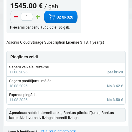
1545.00 €
/ gab.
UZ GROZU
Pieejams par cenu
1545.00 €
:
50 gab.
Acronis Cloud Storage Subscription License 3 TB, 1 year(s)
Piegādes veidi
Saņem veikalā Rēzekne
17.08.2026
par brīvu
Saņem pasūtījumu mājās
18.08.2026
No 3.62 €
Express piegāde
11.08.2026
No 8.50 €
Apmaksas veidi:
Internetbanka, Bankas pārskaitījums, Bankas
karte, Aizdevums.lv lizings, Incredit lizings
Jums ir jautājumi?
(+371) 27 070 075