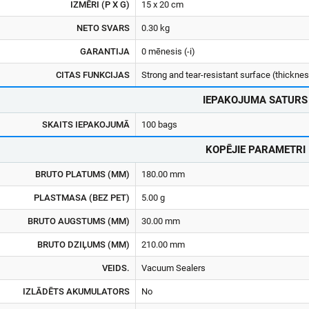
IZMĒRI (P X G)
15 x 20 cm
NETO SVARS
0.30 kg
GARANTIJA
0 mēnesis (-i)
CITAS FUNKCIJAS
Strong and tear-resistant surface (thickne
IEPAKOJUMA SATURS
SKAITS IEPAKOJUMĀ
100 bags
KOPĒJIE PARAMETRI
BRUTO PLATUMS (MM)
180.00 mm
PLASTMASA (BEZ PET)
5.00 g
BRUTO AUGSTUMS (MM)
30.00 mm
BRUTO DZIĻUMS (MM)
210.00 mm
VEIDS.
Vacuum Sealers
IZLĀDĒTS AKUMULATORS
No