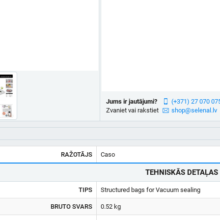
Jums ir jautājumi?
(+371) 27 070 07
Zvaniet vai rakstiet
shop@selenal.lv
RAŽOTĀJS
Caso
TEHNISKĀS DETAĻAS
TIPS
Structured bags for Vacuum sealing
BRUTO SVARS
0.52 kg