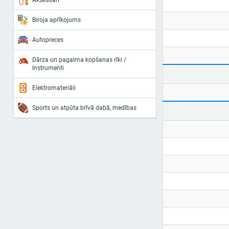
Aksesuāri
Biroja aprīkojums
Autopreces
Dārza un pagalma kopšanas rīki /
Instrumenti
Elektromateriāli
Sports un atpūta brīvā dabā, medības