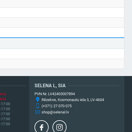
SELENA L, SIA
iena
PVN Nr. LV42403007894
iena
Rēzekne, Kosmonautu iela 3, LV-4604
-17:00
(+371) 27 070 075
-17:00
shop@selenal.lv
-17:00
-17:00
-17:00