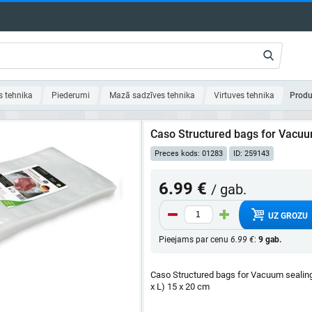
s tehnika
Piederumi
Mazā sadzīves tehnika
Virtuves tehnika
Produ
Caso Structured bags for Vacuu
Preces kods: 01283
ID: 259143
6.99 €
/ gab.
UZ GROZU
Pieejams par cenu
6.99 €
:
9 gab.
Caso Structured bags for Vacuum sealin
x L) 15 x 20 cm