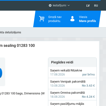
Iestatījumi
LV
RU
Grozā nav
Viesis
produktu.
Mans profils
kta detalizējums
m sealing 01283 100
Piegādes veidi
Saņem veikalā Rēzekne
17.08.2026
par brīvu
Saņem Venipak pakomātā
13.08.2026
No 3.63 €
Saņem Omniva pakomātā
g 01283 100 bags, Dimensions (W
18.08.2026
No 4.24 €
Saņem pasūtījumu mājās