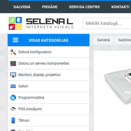
GALVENĀ
PIEGĀDE
SERVISA CENTRS
KONTAKTI
VISAS KATEGORIJAS
Galvenā
Sadzīve
Datora konfigurators
Datoru un serveru komponentes
Monitori, displeji, projektori
Datori
Programmatūra
POS risinājumi
Tālruņi