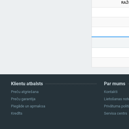
RAŽ
Klientu atbalsts
Par mums
Preču atgriešana
Kontakti
Preču garantija
Lietošanas not
Piegāde un apmaksa
Privātuma polit
Kredīts
Servisa centrs