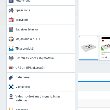
Foto/Video
Spēļu zona
Televizori
Sadzīves tehnika
Mājas audio / HiFi
Tīkla produkti
Perifērijas ierīces, izejmateriāli
UPS un UPS aksesuāri
Datu nesēji
Viedierīces
Video novērošana / signalizācijas
sistēmas