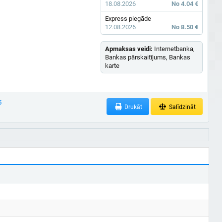
18.08.2026
No 4.04 €
Express piegāde
12.08.2026
No 8.50 €
Apmaksas veidi:
Internetbanka,
Bankas pārskaitījums, Bankas
karte
5
Drukāt
Salīdzināt