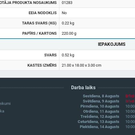
OTĀJA PRODUKTA NOSAUKUMS
01283
EEIA NODOKLIS
No
TARAS SVARS (KG)
0.22 kg
PAPĪRS / KARTONS
220.00 g
IEPAKOJUMS
SVARS
0.52 kg
KASTES IZMĒRS
21.00 x 18.00 x 3.00 cm
Darba laiks
Sestdiena, 8 Augusts
Brīvd
Svētdiena, 9 Augusts
Brīvd
eikumi
Pirmdiena, 10 Augusts
10:00
ika
Otrdiena, 11 Augusts
10:00
Trešdiena, 12 Augusts
10:00
Ceturtdiena, 13 Augusts
10:00
Piektdiena, 14 Augusts
10:00