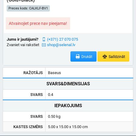
Preces kods: CALKLF-BV1
Atvainojiet prece nav pieejama!
Jums ir jautājumi?
(+371) 27 070 075
Zvaniet vai rakstiet
shop@selenal.lv
Drukāt
Salīdzināt
RAŽOTĀJS
Baseus
SVARS&DIMENSIJAS
SVARS
0.4
IEPAKOJUMS
SVARS
0.50 kg
KASTES IZMĒRS
5.00 x 15.00 x 15.00 cm