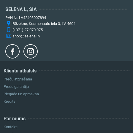
SELENA L, SIA
PVN Nr. LV42403007894
Rēzekne, Kosmonautu iela 3, LV-4604
(+371) 27 070 075
shop@selenal.lv
Klientu atbalsts
Preču atgriešana
Preču garantija
Piegāde un apmaksa
Kredīts
Par mums
Kontakti