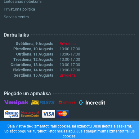
Lietošanas noteikumi
Privātuma politika
Servisa centrs
Darba laiks
Svētdiena, 9 Augusts
Brīvdiena
Pirmdiena, 10 Augusts
10:00-17:00
Otrdiena, 11 Augusts
10:00-17:00
Trešdiena, 12 Augusts
10:00-17:00
Ceturtdiena, 13 Augusts
10:00-17:00
Piektdiena, 14 Augusts
10:00-17:00
Sestdiena, 15 Augusts
Brīvdiena
Piegāde un apmaksa
Šajā vietnē tiek izmantoti faili cookies, lai uzlabotu Jūsu lietotāja saskarni.
Spiežot pogu vai turpinot lietot mājaslapu, Jūs atļaujat mums izmantot failus
cookies.