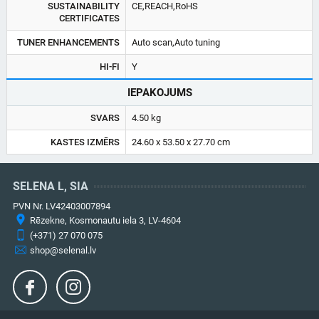
SUSTAINABILITY
CE,REACH,RoHS
CERTIFICATES
TUNER ENHANCEMENTS
Auto scan,Auto tuning
HI-FI
Y
IEPAKOJUMS
SVARS
4.50 kg
KASTES IZMĒRS
24.60 x 53.50 x 27.70 cm
SELENA L, SIA
PVN Nr. LV42403007894
Rēzekne, Kosmonautu iela 3, LV-4604
(+371) 27 070 075
shop@selenal.lv