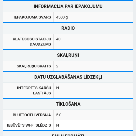
INFORMĀCIJA PAR IEPAKOJUMU
IEPAKOJUMA SVARS
4500 g
RADIO
KLĀTESOŠO STACIJU
40
DAUDZUMS
SKAĻRUŅI
SKAĻRUŅU SKAITS
2
DATU UZGLABĀŠANAS LĪDZEKĻI
INTEGRĒTS KARŠU
N
LASĪTĀJS
TĪKLOŠANA
BLUETOOTH VERSIJA
5.0
IEBŪVĒTS WI-FI SLĒDZIS
N