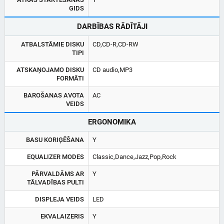
GIDS
DARBĪBAS RĀDĪTĀJI
ATBALSTĀMIE DISKU
CD,CD-R,CD-RW
TIPI
ATSKAŅOJAMO DISKU
CD audio,MP3
FORMĀTI
BAROŠANAS AVOTA
AC
VEIDS
ERGONOMIKA
BASU KORIĢĒŠANA
Y
EQUALIZER MODES
Classic,Dance,Jazz,Pop,Rock
PĀRVALDĀMS AR
Y
TĀLVADĪBAS PULTI
DISPLEJA VEIDS
LED
EKVALAIZERIS
Y