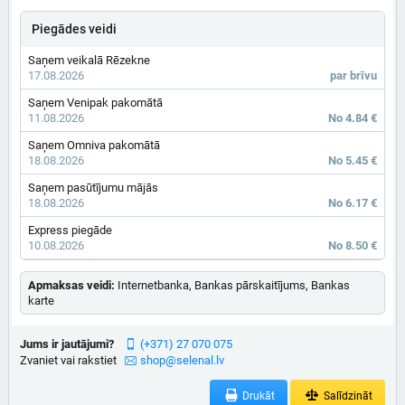
Piegādes veidi
Saņem veikalā Rēzekne
17.08.2026
par brīvu
Saņem Venipak pakomātā
11.08.2026
No 4.84 €
Saņem Omniva pakomātā
18.08.2026
No 5.45 €
Saņem pasūtījumu mājās
18.08.2026
No 6.17 €
Express piegāde
10.08.2026
No 8.50 €
Apmaksas veidi:
Internetbanka, Bankas pārskaitījums, Bankas
karte
Jums ir jautājumi?
(+371) 27 070 075
Zvaniet vai rakstiet
shop@selenal.lv
Drukāt
Salīdzināt