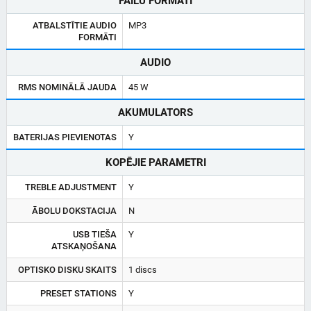
FAILU FORMĀTI
ATBALSTĪTIE AUDIO
MP3
FORMĀTI
AUDIO
RMS NOMINĀLĀ JAUDA
45 W
AKUMULATORS
BATERIJAS PIEVIENOTAS
Y
KOPĒJIE PARAMETRI
TREBLE ADJUSTMENT
Y
ĀBOLU DOKSTACIJA
N
USB TIEŠA
Y
ATSKAŅOŠANA
OPTISKO DISKU SKAITS
1 discs
PRESET STATIONS
Y