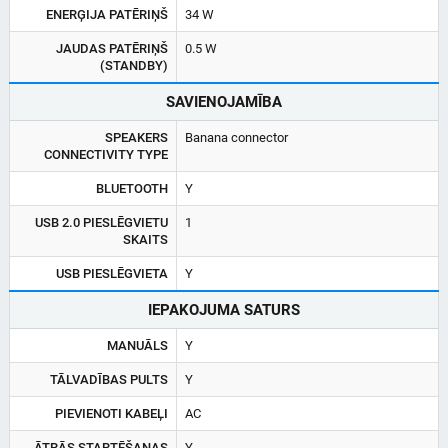
ENERĢIJA PATĒRIŅŠ
34 W
JAUDAS PATĒRIŅŠ
0.5 W
(STANDBY)
SAVIENOJAMĪBA
SPEAKERS
Banana connector
CONNECTIVITY TYPE
BLUETOOTH
Y
USB 2.0 PIESLĒGVIETU
1
SKAITS
USB PIESLĒGVIETA
Y
IEPAKOJUMA SATURS
MANUĀLS
Y
TĀLVADĪBAS PULTS
Y
PIEVIENOTI KABEĻI
AC
ĀTRĀS STARTĒŠANAS
Y