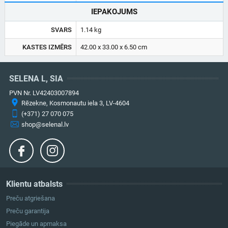
IEPAKOJUMS
SVARS
1.14 kg
KASTES IZMĒRS
42.00 x 33.00 x 6.50 cm
SELENA L, SIA
PVN Nr. LV42403007894
Rēzekne, Kosmonautu iela 3, LV-4604
(+371) 27 070 075
shop@selenal.lv
Klientu atbalsts
Preču atgriešana
Preču garantija
Piegāde un apmaksa