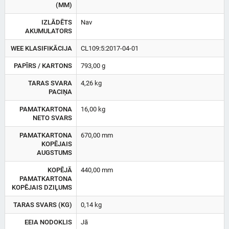
(MM)
IZLĀDĒTS
Nav
AKUMULATORS
WEE KLASIFIKĀCIJA
CL109:5:2017-04-01
PAPĪRS / KARTONS
793,00 g
TARAS SVARA
4,26 kg
PACIŅA
PAMATKARTONA
16,00 kg
NETO SVARS
PAMATKARTONA
670,00 mm
KOPĒJAIS
AUGSTUMS
KOPĒJĀ
440,00 mm
PAMATKARTONA
KOPĒJAIS DZIĻUMS
TARAS SVARS (KG)
0,14 kg
EEIA NODOKLIS
Jā