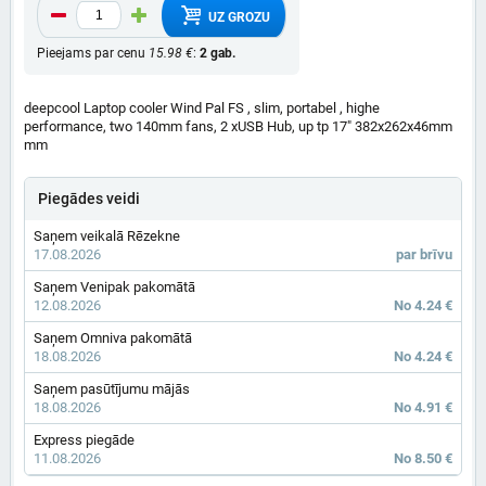
UZ GROZU
Pieejams par cenu
15.98 €
:
2 gab.
deepcool Laptop cooler Wind Pal FS , slim, portabel , highe
performance, two 140mm fans, 2 xUSB Hub, up tp 17" 382x262x46mm
mm
Piegādes veidi
Saņem veikalā Rēzekne
17.08.2026
par brīvu
Saņem Venipak pakomātā
12.08.2026
No 4.24 €
Saņem Omniva pakomātā
18.08.2026
No 4.24 €
Saņem pasūtījumu mājās
18.08.2026
No 4.91 €
Express piegāde
11.08.2026
No 8.50 €