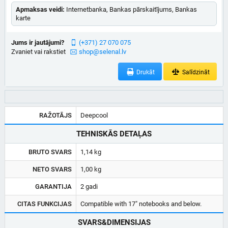
Apmaksas veidi:
Internetbanka, Bankas pārskaitījums, Bankas
karte
Jums ir jautājumi?
(+371) 27 070 075
Zvaniet vai rakstiet
shop@selenal.lv
Drukāt
Salīdzināt
RAŽOTĀJS
Deepcool
TEHNISKĀS DETAĻAS
BRUTO SVARS
1,14 kg
NETO SVARS
1,00 kg
GARANTIJA
2 gadi
CITAS FUNKCIJAS
Compatible with 17" notebooks and below.
SVARS&DIMENSIJAS