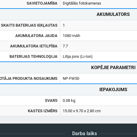
SAVIETOJAMĪBA
Digitālās fotokameras
AKUMULATORS
SKAITS BATERIJAS IEKĻAUTAS
1
AKUMULATORA JAUDA
1080 mAh
AKUMULATORA IETILPĪBA
7.7
BATERIJAS TEHNOLOĢIJA
Litija jons (Li-Ion)
KOPĒJIE PARAMETRI
OTĀJA PRODUKTA NOSAUKUMS
NP-FW50
IEPAKOJUMS
SVARS
0.08 kg
KASTES IZMĒRS
15.00 x 9.70 x 2.80 cm
Darba laiks