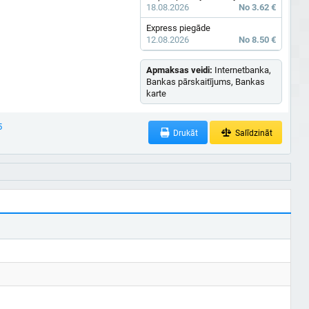
18.08.2026
No 3.62 €
Express piegāde
12.08.2026
No 8.50 €
Apmaksas veidi:
Internetbanka,
Bankas pārskaitījums, Bankas
karte
5
Drukāt
Salīdzināt