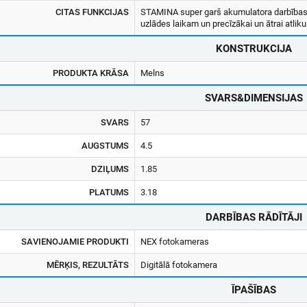
CITAS FUNKCIJAS
STAMINA super garš akumulatora darbības la
uzlādes laikam un precīzākai un ātrai atliku
KONSTRUKCIJA
PRODUKTA KRĀSA
Melns
SVARS&DIMENSIJAS
SVARS
57
AUGSTUMS
4.5
DZIĻUMS
1.85
PLATUMS
3.18
DARBĪBAS RĀDĪTĀJI
SAVIENOJAMIE PRODUKTI
NEX fotokameras
MĒRĶIS, REZULTĀTS
Digitālā fotokamera
ĪPAŠĪBAS