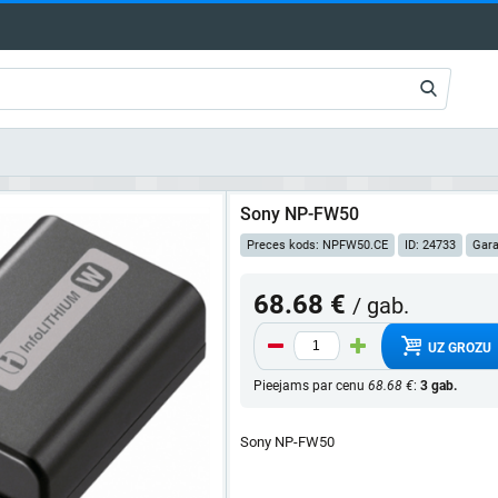
Sony NP-FW50
Preces kods: NPFW50.CE
ID: 24733
Gara
68.68 €
/ gab.
UZ GROZU
Pieejams par cenu
68.68 €
:
3 gab.
Sony NP-FW50