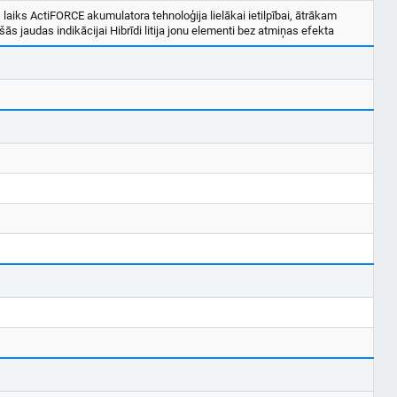
iks ActiFORCE akumulatora tehnoloģija lielākai ietilpībai, ātrākam
šās jaudas indikācijai Hibrīdi litija jonu elementi bez atmiņas efekta