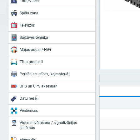
Foto/Video
Spēļu zona
Televizori
Sadzīves tehnika
Mājas audio / HiFi
Tīkla produkti
Perifērijas ierīces, izejmateriāli
UPS un UPS aksesuāri
Datu nesēji
Viedierīces
Video novērošana / signalizācijas
sistēmas