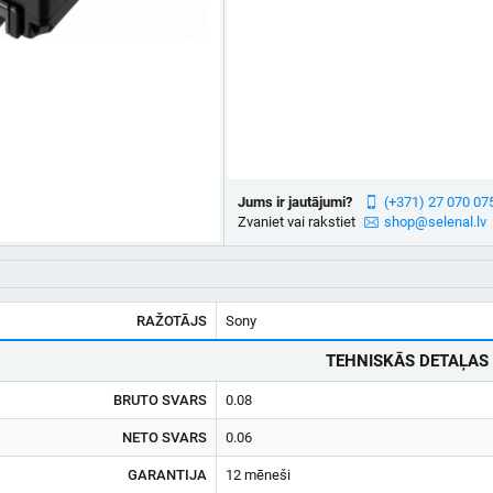
Jums ir jautājumi?
(+371) 27 070 07
Zvaniet vai rakstiet
shop@selenal.lv
RAŽOTĀJS
Sony
TEHNISKĀS DETAĻAS
BRUTO SVARS
0.08
NETO SVARS
0.06
GARANTIJA
12 mēneši