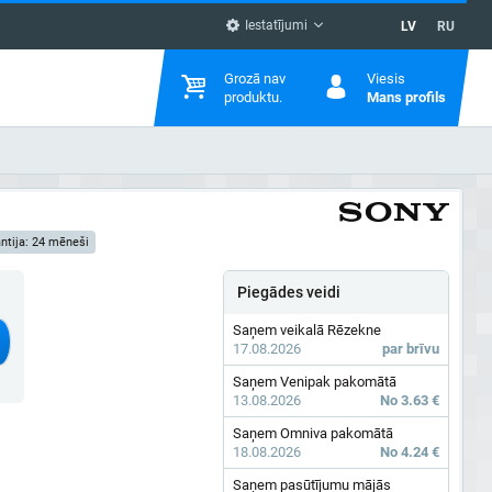
Iestatījumi
LV
RU
Grozā nav
Viesis
produktu.
Mans profils
ntija: 24 mēneši
Piegādes veidi
Saņem veikalā Rēzekne
17.08.2026
par brīvu
Saņem Venipak pakomātā
13.08.2026
No 3.63 €
Saņem Omniva pakomātā
18.08.2026
No 4.24 €
Saņem pasūtījumu mājās