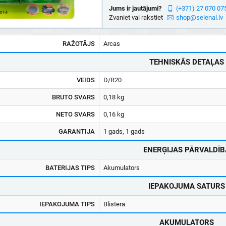
Jums ir jautājumi?
(+371) 27 070 07
Zvaniet vai rakstiet
shop@selenal.lv
RAŽOTĀJS
Arcas
TEHNISKĀS DETAĻAS
VEIDS
D/R20
BRUTO SVARS
0,18 kg
NETO SVARS
0,16 kg
GARANTIJA
1 gads, 1 gads
ENERĢIJAS PĀRVALDĪB
BATERIJAS TIPS
Akumulators
IEPAKOJUMA SATURS
IEPAKOJUMA TIPS
Blistera
AKUMULATORS