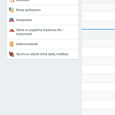
Aksesuāri
Biroja aprīkojums
Autopreces
Dārza un pagalma kopšanas rīki /
Instrumenti
Elektromateriāli
Sports un atpūta brīvā dabā, medības