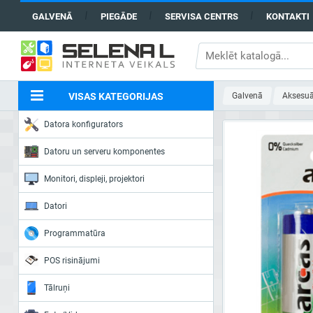
GALVENĀ
PIEGĀDE
SERVISA CENTRS
KONTAKTI
VISAS KATEGORIJAS
Galvenā
Aksesuā
Datora konfigurators
Datoru un serveru komponentes
Monitori, displeji, projektori
Datori
Programmatūra
POS risinājumi
Tālruņi