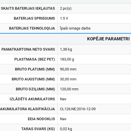
SKAITS BATERIJAS IEKĻAUTAS
2 pc(s)
BATERIJAS SPRIEGUMS
1.5 V
BATERIJAS TEHNOLOĢIJA
Īpaši smags darbs
KOPĒJIE PARAMETRI
PAMATKARTONA NETO SVARS
1,38 kg
PLASTMASA (BEZ PET)
183,00 g
BRUTO PLATUMS (MM)
90,00 mm
BRUTO AUGSTUMS (MM)
30,00 mm
BRUTO DZIĻUMS (MM)
120,00 mm
IZLĀDĒTS AKUMULATORS
Nav
AKUMULATORA KLASIFIKĀCIJA
CL126:NE:2016-12-09
EEIA NODOKLIS
Nav
TARAS SVARS (KG)
0,02 kg