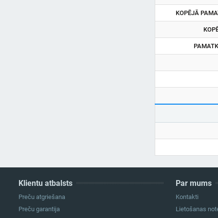
KOPĒJĀ PAMA
KOP
PAMATK
Klientu atbalsts
Par mums
Preču atgriešana
Kontakti
Preču garantija
Lietošanas not