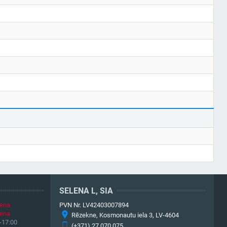
SELENA L, SIA
iena
PVN Nr. LV42403007894
iena
Rēzekne, Kosmonautu iela 3, LV-4604
-17:00
(+371) 27 070 075