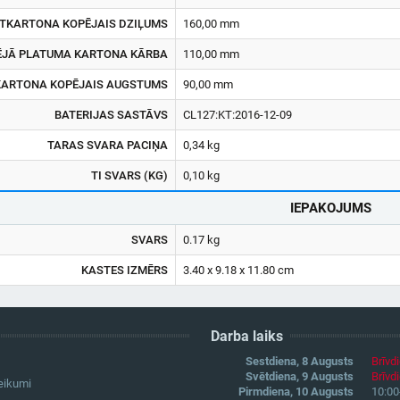
TKARTONA KOPĒJAIS DZIĻUMS
160,00 mm
ĒJĀ PLATUMA KARTONA KĀRBA
110,00 mm
ARTONA KOPĒJAIS AUGSTUMS
90,00 mm
BATERIJAS SASTĀVS
CL127:KT:2016-12-09
TARAS SVARA PACIŅA
0,34 kg
TI SVARS (KG)
0,10 kg
IEPAKOJUMS
SVARS
0.17 kg
KASTES IZMĒRS
3.40 x 9.18 x 11.80 cm
Darba laiks
Sestdiena, 8 Augusts
Brīvd
Svētdiena, 9 Augusts
Brīvd
eikumi
Pirmdiena, 10 Augusts
10:00