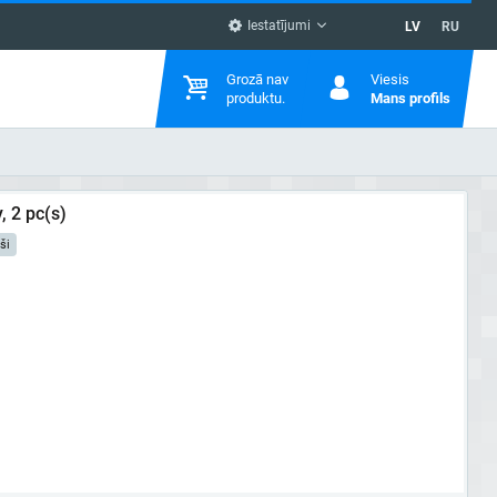
Iestatījumi
LV
RU
Grozā nav
Viesis
produktu.
Mans profils
 2 pc(s)
ši