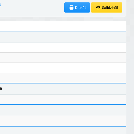
5
Drukāt
Salīdzināt
A