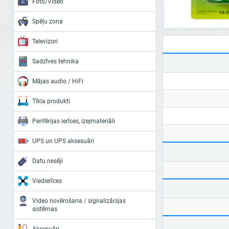
Foto/Video
Spēļu zona
Televizori
Sadzīves tehnika
Mājas audio / HiFi
Tīkla produkti
Perifērijas ierīces, izejmateriāli
UPS un UPS aksesuāri
Datu nesēji
Viedierīces
Video novērošana / signalizācijas
sistēmas