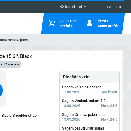
Iestatījumi
LV
RU
Grozā nav
Viesis
produktu.
Mans profils
ukta detalizējums
ze 15.6 ", Black
ja: 24 mēneši
Piegādes veidi
Saņem veikalā Rēzekne
17.08.2026
par brīvu
Saņem Venipak pakomātā
13.08.2026
No 4.24 €
Saņem Omniva pakomātā
, Black, Shoulder strap,
18.08.2026
No 4.24 €
Saņem pasūtījumu mājās