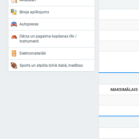
Aksesuāri
Biroja aprīkojums
Autopreces
Dārza un pagalma kopšanas rīki /
Instrumenti
Elektromateriāli
Sports un atpūta brīvā dabā, medības
MAKSIMĀLAIS 