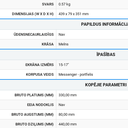
SVARS
0.57 kg
DIMENSIJAS (W X D X H)
439 x 79 x 351 mm
PAPILDUS INFORMĀCIJ
ŪDENSNECAURLAIDĪGS
Nav
KRĀSA
Melns
ĪPAŠĪBAS
EKRĀNA IZMĒRS
15-17"
KORPUSA VEIDS
Messenger - portfelis
KOPĒJIE PARAMETRI
BRUTO PLATUMS (MM)
330,00 mm
EEIA NODOKLIS
Nav
BRUTO AUGSTUMS (MM)
80,00 mm
BRUTO DZIĻUMS (MM)
440,00 mm