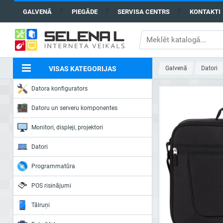
GALVENĀ
PIEGĀDE
SERVISA CENTRS
KONTAKTI
VISAS KATEGORIJAS
Galvenā
Datori
Datora konfigurators
Datoru un serveru komponentes
Monitori, displeji, projektori
Datori
Programmatūra
POS risinājumi
Tālruņi