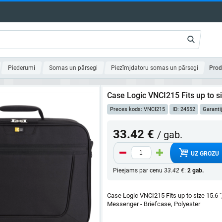
Piederumi
Somas un pārsegi
Piezīmjdatoru somas un pārsegi
Prod
Case Logic VNCI215 Fits up to si
Preces kods: VNCI215
ID: 24552
Garanti
33.42 €
/ gab.
UZ GROZU
Pieejams par cenu
33.42 €
:
2 gab.
Case Logic VNCI215 Fits up to size 15.6 "
Messenger - Briefcase, Polyester