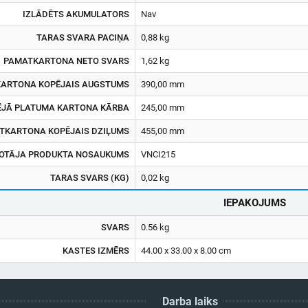
IZLĀDĒTS AKUMULATORS
Nav
TARAS SVARA PACIŅA
0,88 kg
PAMATKARTONA NETO SVARS
1,62 kg
ARTONA KOPĒJAIS AUGSTUMS
390,00 mm
ĒJĀ PLATUMA KARTONA KĀRBA
245,00 mm
TKARTONA KOPĒJAIS DZIĻUMS
455,00 mm
OTĀJA PRODUKTA NOSAUKUMS
VNCI215
TARAS SVARS (KG)
0,02 kg
IEPAKOJUMS
SVARS
0.56 kg
KASTES IZMĒRS
44.00 x 33.00 x 8.00 cm
Darba laiks