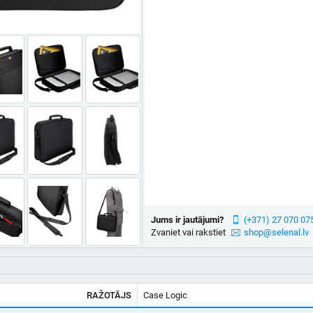
Jums ir jautājumi?
(+371) 27 070 07
Zvaniet vai rakstiet
shop@selenal.lv
RAŽOTĀJS
Case Logic