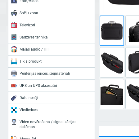
Foto/Video
Spēļu zona
Televizori
Sadzīves tehnika
Mājas audio / HiFi
Tīkla produkti
Perifērijas ierīces, izejmateriāli
UPS un UPS aksesuāri
Datu nesēji
Viedierīces
Video novērošana / signalizācijas
sistēmas