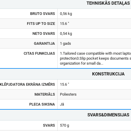
TEHNISKĀS DETAĻAS
BRUTO SVARS
0,56 kg
FITS UP TO SIZE
15.6 "
NETO SVARS
0,54 kg
GARANTIJA
1 gads
CITAS FUNKCIJAS
1.Tailored case compatible with most lapto
protection3.Slip pocket keeps documents s
organization for small da...
KONSTRUKCIJA
KLĒPJDATORA EKRĀNA IZMĒRS
15.6 "
MATERIĀLS
Poliesters
PLECA SIKSNA
Jā
SVARS&DIMENSIJAS
SVARS
570 g