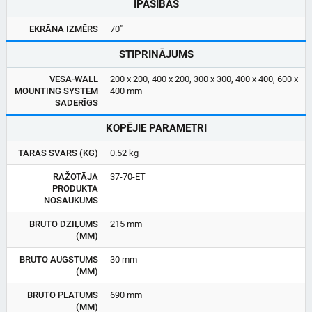
ĪPAŠĪBAS
EKRĀNA IZMĒRS
70"
STIPRINĀJUMS
VESA-WALL
200 x 200, 400 x 200, 300 x 300, 400 x 400, 600 x
MOUNTING SYSTEM
400 mm
SADERĪGS
KOPĒJIE PARAMETRI
TARAS SVARS (KG)
0.52 kg
RAŽOTĀJA
37-70-ET
PRODUKTA
NOSAUKUMS
BRUTO DZIĻUMS
215 mm
(MM)
BRUTO AUGSTUMS
30 mm
(MM)
BRUTO PLATUMS
690 mm
(MM)