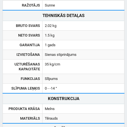
RAŽOTĀJS
Sunne
TEHNISKĀS DETAĻAS
BRUTO SVARS
2.02 kg
NETO SVARS
1.5 kg
GARANTIJA
1 gads
IZVIETOŠANA
Sienas stiprinājums
UZTURĒŠANAS
35 kg/cm
KAPACITĀTE
FUNKCIJAS
Slīpums
SLĪPUMA LEŅĶIS
0 - -14 °
KONSTRUKCIJA
PRODUKTA KRĀSA
Melns
MATERIĀLS
Tērauds