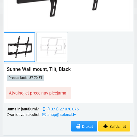
Sunne Wall mount, Tilt, Black
Preces kods: 37-70-ET
Atvainojiet prece nav pieejama!
Jums ir jautājumi?
(+371) 27 070 075
Zvaniet vai rakstiet
shop@selenal.lv
Drukāt
Salīdzināt