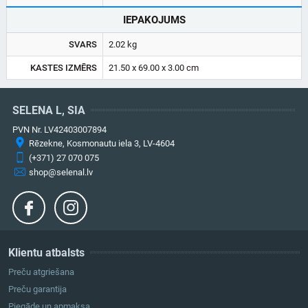
IEPAKOJUMS
SVARS
2.02 kg
KASTES IZMĒRS
21.50 x 69.00 x 3.00 cm
SELENA L, SIA
PVN Nr. LV42403007894
Rēzekne, Kosmonautu iela 3, LV-4604
(+371) 27 070 075
shop@selenal.lv
Klientu atbalsts
Preču atgriešana
Preču garantija
Piegāde un apmaksa