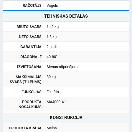
RAŽOTĀJS
Vogels
TEHNISKĀS DETAĻAS
BRUTO SVARS
1.42 kg
NETO SVARS
1.3 kg
GARANTIJA
2 gadi
DIAGONĀLE
40-80"
IZVIETOŠANA
Sienas stiprinājums
MAKSIMĀLAIS
80 kg
SVARS (TILPUMS)
FUNKCIJAS
Fiksēts
PRODUKTA
MA4000-A1
NOSAUKUMS
KONSTRUKCIJA
PRODUKTA KRĀSA
Melns