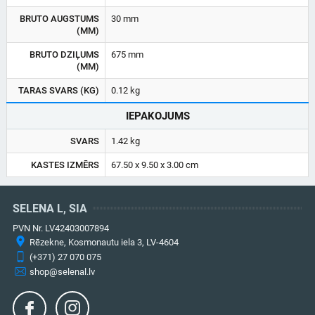
BRUTO AUGSTUMS
30 mm
(MM)
BRUTO DZIĻUMS
675 mm
(MM)
TARAS SVARS (KG)
0.12 kg
IEPAKOJUMS
SVARS
1.42 kg
KASTES IZMĒRS
67.50 x 9.50 x 3.00 cm
SELENA L, SIA
PVN Nr. LV42403007894
Rēzekne, Kosmonautu iela 3, LV-4604
(+371) 27 070 075
shop@selenal.lv