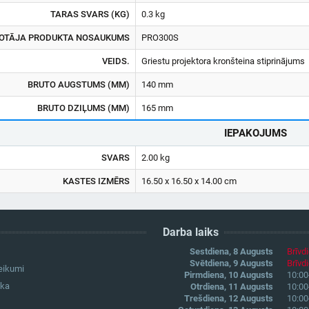
TARAS SVARS (KG)
0.3 kg
OTĀJA PRODUKTA NOSAUKUMS
PRO300S
VEIDS.
Griestu projektora kronšteina stiprinājums
BRUTO AUGSTUMS (MM)
140 mm
BRUTO DZIĻUMS (MM)
165 mm
IEPAKOJUMS
SVARS
2.00 kg
KASTES IZMĒRS
16.50 x 16.50 x 14.00 cm
Darba laiks
Sestdiena, 8 Augusts
Brīvd
Svētdiena, 9 Augusts
Brīvd
eikumi
Pirmdiena, 10 Augusts
10:00
ika
Otrdiena, 11 Augusts
10:00
Trešdiena, 12 Augusts
10:00