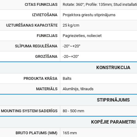
CITAS FUNKCIJAS
Rotate: 360°; Profile: 135mm; Stud installat
IZVIETOŠANA
Projektora griestu stiprinājums
UZTURĒŠANAS KAPACITĀTE
25 kg/cm
FUNKCIJAS
Pagriezieties, nolieciet
SLĪPUMA REGULĒŠANA
-20°~+20°
GROZĪŠANA
-20~+20°
KONSTRUKCIJA
PRODUKTA KRĀSA
Balts
MATERIĀLS
Alumīnijs, tērauds
STIPRINĀJUMS
 MOUNTING SYSTEM SADERĪGS
80 - 500 mm
KOPĒJIE PARAMETRI
BRUTO PLATUMS (MM)
165 mm