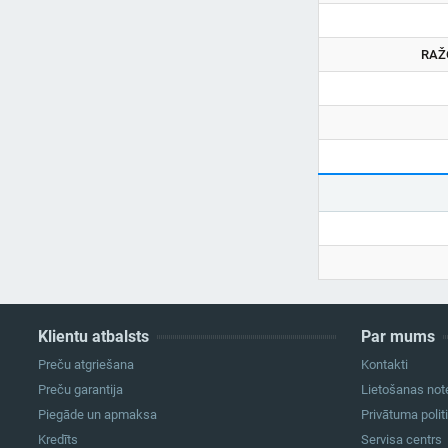
RAŽ
Klientu atbalsts
Par mums
Preču atgriešana
Kontakti
Preču garantija
Lietošanas not
Piegāde un apmaksa
Privātuma polit
Kredīts
Servisa centrs