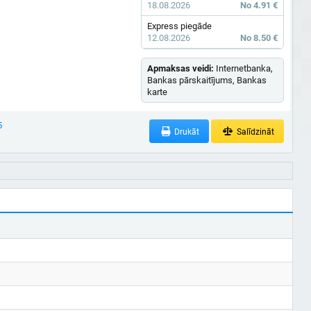
18.08.2026
No 4.91 €
Express piegāde
12.08.2026
No 8.50 €
Apmaksas veidi:
Internetbanka,
Bankas pārskaitījums, Bankas
karte
5
Drukāt
Salīdzināt