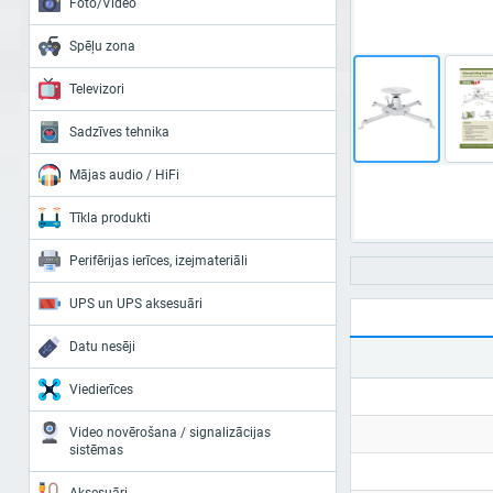
Foto/Video
Spēļu zona
Televizori
Sadzīves tehnika
Mājas audio / HiFi
Tīkla produkti
Perifērijas ierīces, izejmateriāli
UPS un UPS aksesuāri
Datu nesēji
Viedierīces
Video novērošana / signalizācijas
sistēmas