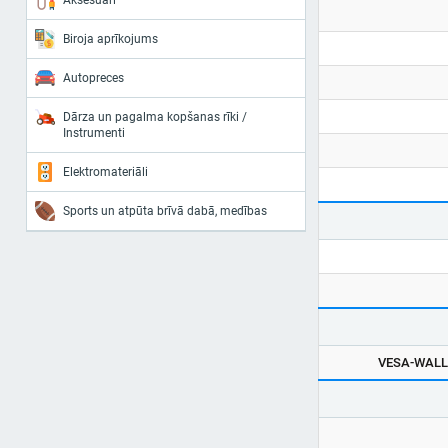
Aksesuāri
Biroja aprīkojums
Autopreces
Dārza un pagalma kopšanas rīki /
Instrumenti
Elektromateriāli
Sports un atpūta brīvā dabā, medības
VESA-WALL