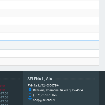
SELENA L, SIA
iena
PVN Nr. LV42403007894
iena
Rēzekne, Kosmonautu iela 3, LV-4604
-17:00
(+371) 27 070 075
-17:00
shop@selenal.lv
-17:00