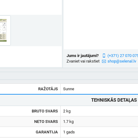
Jums ir jautājumi?
(+371) 27 070 07
Zvaniet vai rakstiet
shop@selenal.lv
RAŽOTĀJS
Sunne
TEHNISKĀS DETAĻAS
BRUTO SVARS
2 kg
NETO SVARS
1.7 kg
GARANTIJA
1 gads