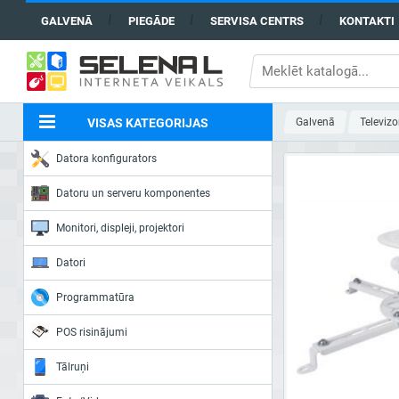
GALVENĀ
PIEGĀDE
SERVISA CENTRS
KONTAKTI
VISAS KATEGORIJAS
Galvenā
Televizo
Datora konfigurators
Datoru un serveru komponentes
Monitori, displeji, projektori
Datori
Programmatūra
POS risinājumi
Tālruņi