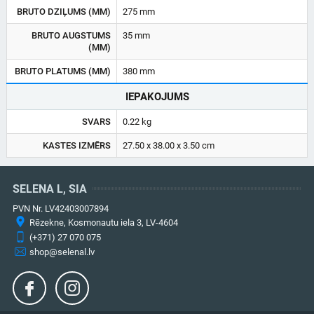
BRUTO DZIĻUMS (MM)
275 mm
BRUTO AUGSTUMS
35 mm
(MM)
BRUTO PLATUMS (MM)
380 mm
IEPAKOJUMS
SVARS
0.22 kg
KASTES IZMĒRS
27.50 x 38.00 x 3.50 cm
SELENA L, SIA
PVN Nr. LV42403007894
Rēzekne, Kosmonautu iela 3, LV-4604
(+371) 27 070 075
shop@selenal.lv