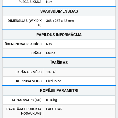
PLECA SIKSNA
Nav
SVARS&DIMENSIJAS
DIMENSIJAS (W X D X
368 x 267 x 43 mm
H)
PAPILDUS INFORMĀCIJA
ŪDENSNECAURLAIDĪGS
Nav
KRĀSA
Melns
ĪPAŠĪBAS
EKRĀNA IZMĒRS
13-14"
KORPUSA VEIDS
Piedurkne
KOPĒJIE PARAMETRI
TARAS SVARS (KG)
0.04 kg
RAŽOTĀJA PRODUKTA
LAPS114K
NOSAUKUMS