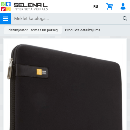
RU
Piezīmjdatoru somas un pārsegi
Produkta detalizējums