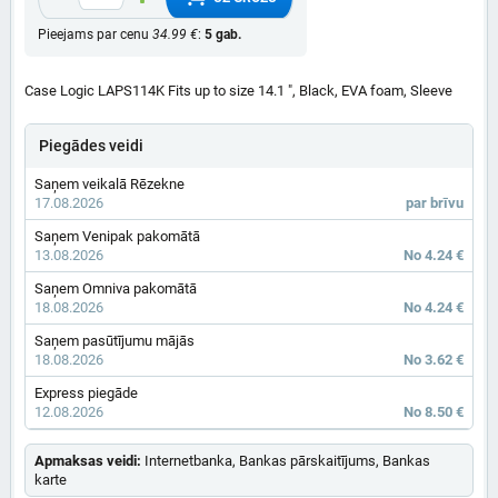
Pieejams par cenu
34.99 €
:
5 gab.
Case Logic LAPS114K Fits up to size 14.1 ", Black, EVA foam, Sleeve
Piegādes veidi
Saņem veikalā Rēzekne
17.08.2026
par brīvu
Saņem Venipak pakomātā
13.08.2026
No 4.24 €
Saņem Omniva pakomātā
18.08.2026
No 4.24 €
Saņem pasūtījumu mājās
18.08.2026
No 3.62 €
Express piegāde
12.08.2026
No 8.50 €
Apmaksas veidi:
Internetbanka, Bankas pārskaitījums, Bankas
karte