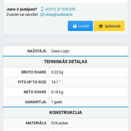
Jums ir jautājumi?
(+371) 27 070 075
Zvaniet vai rakstiet
shop@selenal.lv
Drukāt
Salīdzināt
RAŽOTĀJS
Case Logic
TEHNISKĀS DETAĻAS
BRUTO SVARS
0.22 kg
FITS UP TO SIZE
14.1 "
NETO SVARS
0.18 kg
GARANTIJA
1 gads
KONSTRUKCIJA
MATERIĀLS
EVA putas