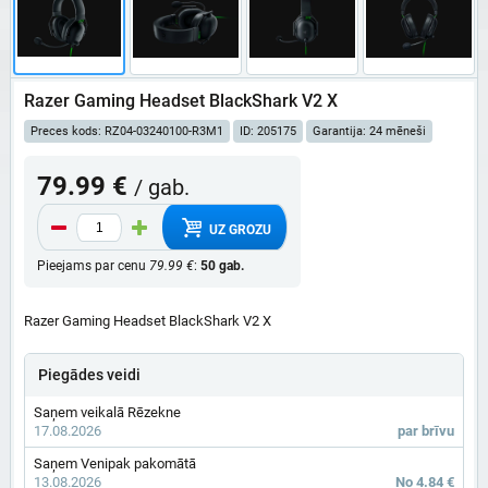
Razer Gaming Headset BlackShark V2 X
Preces kods: RZ04-03240100-R3M1
ID: 205175
Garantija: 24 mēneši
79.99 €
/ gab.
UZ GROZU
Pieejams par cenu
79.99 €
:
50 gab.
Razer Gaming Headset BlackShark V2 X
Piegādes veidi
Saņem veikalā Rēzekne
17.08.2026
par brīvu
Saņem Venipak pakomātā
13.08.2026
No 4.84 €