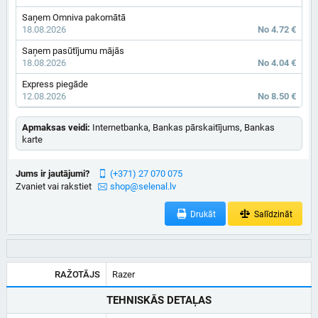
Saņem Omniva pakomātā
18.08.2026
No 4.72 €
Saņem pasūtījumu mājās
18.08.2026
No 4.04 €
Express piegāde
12.08.2026
No 8.50 €
Apmaksas veidi:
Internetbanka, Bankas pārskaitījums, Bankas
karte
Jums ir jautājumi?
(+371) 27 070 075
Zvaniet vai rakstiet
shop@selenal.lv
Drukāt
Salīdzināt
RAŽOTĀJS
Razer
TEHNISKĀS DETAĻAS