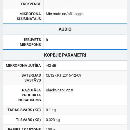
FREKVENCE
MIKROFONA
Mic mute on/off toggle
KLUSINĀTĀJS
AUDIO
IEBŪVĒTS
Ir
MIKROFONS
KOPĒJIE PARAMETRI
MIKROFONA JUTĪBA
-42 dB
BATERIJAS
CL127:KT:2016-12-09
SASTĀVS
RAŽOTĀJA
BlackShark V2 X
PRODUKTA
NOSAUKUMS
TARAS SVARS (KG)
0.1 kg
TI SVARS (KG)
0.023 kg
PAPĪRS / KARTONS
100 g