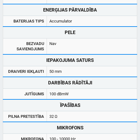
ENERĢIJAS PĀRVALDĪBA
BATERIJAS TIPS
Accumulator
PELE
BEZVADU
Nav
SAVIENOJUMS
IEPAKOJUMA SATURS
DRAIVERI IEKĻAUTI
50 mm
DARBĪBAS RĀDĪTĀJI
JUTĪGUMS
100 dBmW
ĪPAŠĪBAS
PILNA PRETESTĪBA
32 Ω
MIKROFONS
MIKROFONA
100 - 10000 Hz