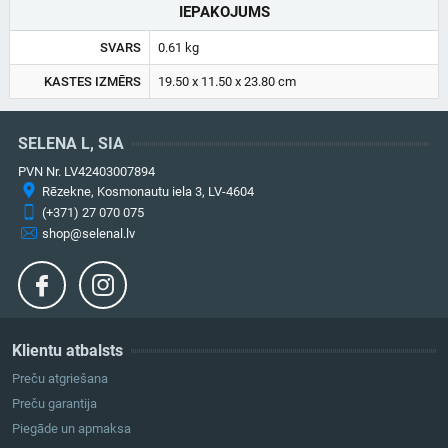
IEPAKOJUMS
SVARS
0.61 kg
KASTES IZMĒRS
19.50 x 11.50 x 23.80 cm
SELENA L, SIA
PVN Nr. LV42403007894
Rēzekne, Kosmonautu iela 3, LV-4604
(+371) 27 070 075
shop@selenal.lv
Klientu atbalsts
Preču atgriešana
Preču garantija
Piegāde un apmaksa