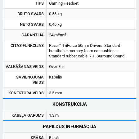
TIPS
Gaming Headset
BRUTO SVARS
0.56 kg
NETO SVARS
0.46 kg
GARANTIJA
24 mēneši
CITAS FUNKCIJAS
Razer™ TriForce 50mm Drivers. Standard
breathable memory foam ear cushions.
Standard rubber cable. 7.1. Surround Sound.
VALKĀŠANAS VEIDS
Over-Ear
SAVIENOJUMA
Kabelis
VEIDS
KONEKTORA VEIDS
3.5 mm
KONSTRUKCIJA
KABEĻA GARUMS
1.3 m
PAPILDUS INFORMĀCIJA
KRĀSA
Black