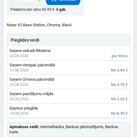
Pieejams par cenu
84.99 €
:
6 gab.
Razer V2 Base Station, Chroma, Black
Piegādes veidi
Saņem veikalā Rēzekne
24.08.2026
par brīvu
Saņem Venipak pakomātā
19.08.2026
No 4.84 €
Saņem Omniva pakomātā
25.08.2026
No 4.72 €
Saņem pasūtījumu mājās
25.08.2026
No 3.62 €
Express piegāde
18.08.2026
No 8.50 €
Apmaksas veidi:
Internetbanka, Bankas pārskaitījums, Bankas
karte