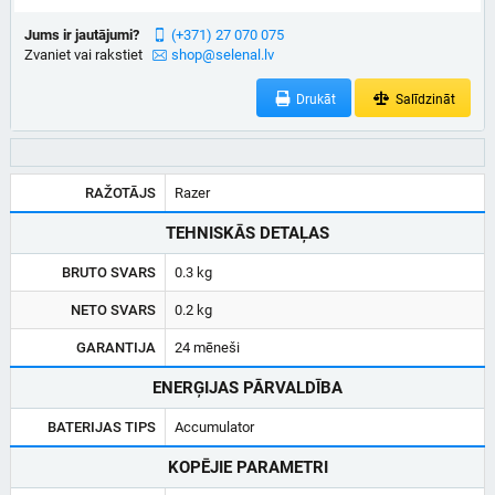
Jums ir jautājumi?
(+371) 27 070 075
Zvaniet vai rakstiet
shop@selenal.lv
Drukāt
Salīdzināt
RAŽOTĀJS
Razer
TEHNISKĀS DETAĻAS
BRUTO SVARS
0.3 kg
NETO SVARS
0.2 kg
GARANTIJA
24 mēneši
ENERĢIJAS PĀRVALDĪBA
BATERIJAS TIPS
Accumulator
KOPĒJIE PARAMETRI