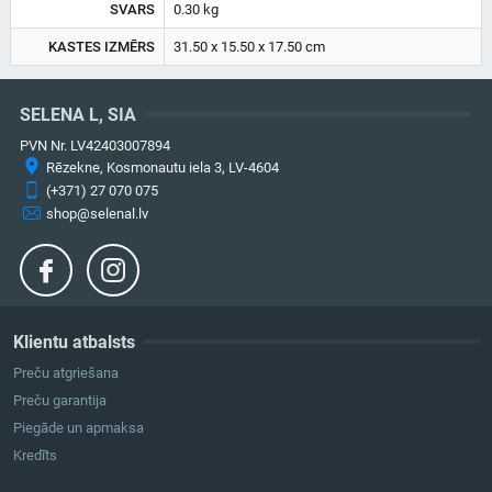
SVARS
0.30 kg
KASTES IZMĒRS
31.50 x 15.50 x 17.50 cm
SELENA L, SIA
PVN Nr. LV42403007894
Rēzekne, Kosmonautu iela 3, LV-4604
(+371) 27 070 075
shop@selenal.lv
Klientu atbalsts
Preču atgriešana
Preču garantija
Piegāde un apmaksa
Kredīts