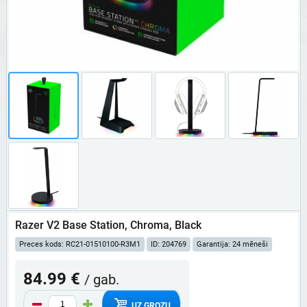
Razer V2 Base Station, Chroma, Black
Preces kods: RC21-01510100-R3M1
ID: 204769
Garantija: 24 mēneši
84.99 €
/ gab.
UZ GROZU