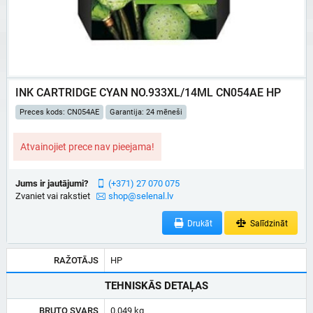
INK CARTRIDGE CYAN NO.933XL/14ML CN054AE HP
Preces kods: CN054AE
Garantija: 24 mēneši
Atvainojiet prece nav pieejama!
Jums ir jautājumi?
(+371) 27 070 075
Zvaniet vai rakstiet
shop@selenal.lv
Drukāt
Salīdzināt
RAŽOTĀJS
HP
TEHNISKĀS DETAĻAS
BRUTO SVARS
0.049 kg