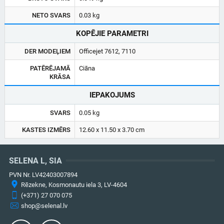
NETO SVARS
0.03 kg
KOPĒJIE PARAMETRI
DER MODEĻIEM
Officejet 7612, 7110
PATĒRĒJAMĀ
Ciāna
KRĀSA
IEPAKOJUMS
SVARS
0.05 kg
KASTES IZMĒRS
12.60 x 11.50 x 3.70 cm
SELENA L, SIA
PVN Nr. LV42403007894
Rēzekne, Kosmonautu iela 3, LV-4604
(+371) 27 070 075
shop@selenal.lv