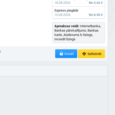
18.08.2026
No 3.62 €
Express piegāde
10.08.2026
No 8.50 €
Apmaksas veidi:
Internetbanka,
Bankas pārskaitījums, Bankas
karte, Aizdevums.lv lizings,
Incredit lizings
5
Drukāt
Salīdzināt