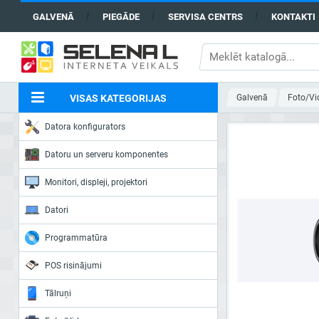
GALVENĀ
PIEGĀDE
SERVISA CENTRS
KONTAKTI
VISAS KATEGORIJAS
Galvenā
Foto/Vi
Datora konfigurators
Datoru un serveru komponentes
Monitori, displeji, projektori
Datori
Programmatūra
POS risinājumi
Tālruņi