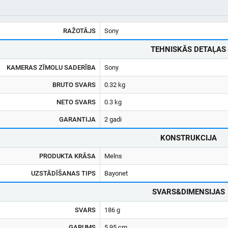
RAŽOTĀJS
Sony
TEHNISKĀS DETAĻAS
KAMERAS ZĪMOLU SADERĪBA
Sony
BRUTO SVARS
0.32 kg
NETO SVARS
0.3 kg
GARANTIJA
2 gadi
KONSTRUKCIJA
PRODUKTA KRĀSA
Melns
UZSTĀDĪŠANAS TIPS
Bayonet
SVARS&DIMENSIJAS
SVARS
186 g
GARUMS
5.95 cm