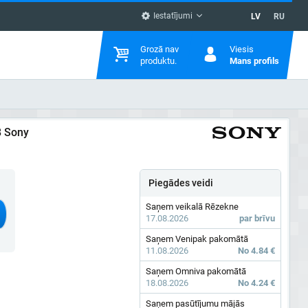
Iestatījumi
LV
RU
Grozā nav
Viesis
produktu.
Mans profils
8 Sony
Piegādes veidi
Saņem veikalā Rēzekne
17.08.2026
par brīvu
Saņem Venipak pakomātā
11.08.2026
No 4.84 €
Saņem Omniva pakomātā
18.08.2026
No 4.24 €
Saņem pasūtījumu mājās