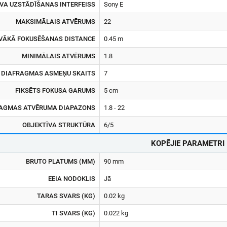
VA UZSTĀDĪŠANAS INTERFEISS
Sony E
MAKSIMĀLAIS ATVĒRUMS
22
VĀKĀ FOKUSĒŠANAS DISTANCE
0.45 m
MINIMĀLAIS ATVĒRUMS
1.8
DIAFRAGMAS ASMEŅU SKAITS
7
FIKSĒTS FOKUSA GARUMS
5 cm
AGMAS ATVĒRUMA DIAPAZONS
1.8 - 22
OBJEKTĪVA STRUKTŪRA
6/5
KOPĒJIE PARAMETRI
BRUTO PLATUMS (MM)
90 mm
EEIA NODOKLIS
Jā
TARAS SVARS (KG)
0.02 kg
TI SVARS (KG)
0.022 kg