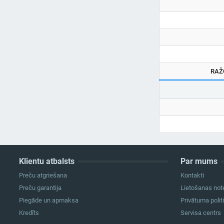
RAŽ
Klientu atbalsts
Par mums
Preču atgriešana
Kontakti
Preču garantija
Lietošanas not
Piegāde un apmaksa
Privātuma polit
Kredīts
Servisa centrs