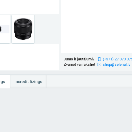
Jums ir jautājumi?
(+371) 27 070 07
Zvaniet vai rakstiet
shop@selenal.lv
ngs
Incredit lizings