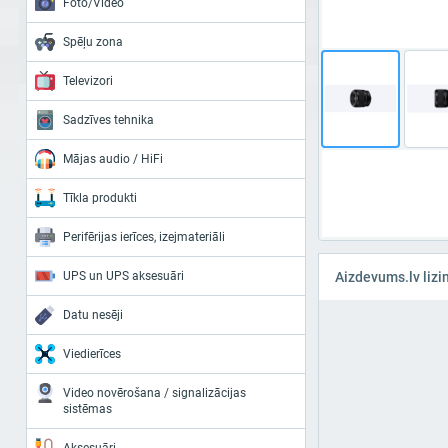
Foto/Video
Spēļu zona
Televizori
Sadzīves tehnika
Mājas audio / HiFi
Tīkla produkti
Perifērijas ierīces, izejmateriāli
UPS un UPS aksesuāri
Aizdevums.lv lizi
Datu nesēji
Viedierīces
Video novērošana / signalizācijas
sistēmas