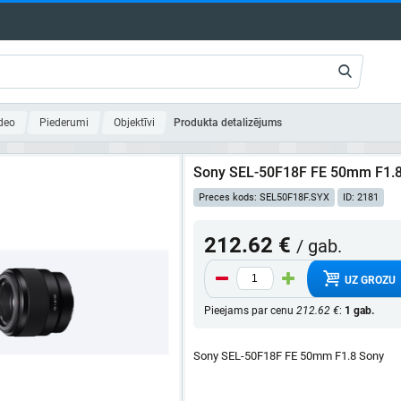
deo
Piederumi
Objektīvi
Produkta detalizējums
Sony SEL-50F18F FE 50mm F1.
Preces kods: SEL50F18F.SYX
ID: 2181
212.62 €
/ gab.
UZ GROZU
Pieejams par cenu
212.62 €
:
1 gab.
Sony SEL-50F18F FE 50mm F1.8 Sony