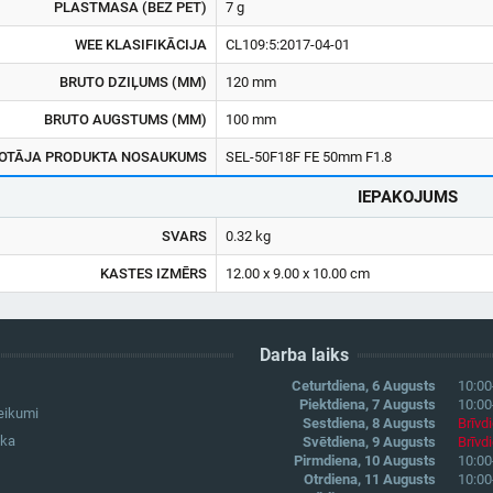
PLASTMASA (BEZ PET)
7 g
WEE KLASIFIKĀCIJA
CL109:5:2017-04-01
BRUTO DZIĻUMS (MM)
120 mm
BRUTO AUGSTUMS (MM)
100 mm
OTĀJA PRODUKTA NOSAUKUMS
SEL-50F18F FE 50mm F1.8
IEPAKOJUMS
SVARS
0.32 kg
KASTES IZMĒRS
12.00 x 9.00 x 10.00 cm
Darba laiks
Ceturtdiena, 6 Augusts
10:00
Piektdiena, 7 Augusts
10:00
eikumi
Sestdiena, 8 Augusts
Brīvd
ika
Svētdiena, 9 Augusts
Brīvd
Pirmdiena, 10 Augusts
10:00
Otrdiena, 11 Augusts
10:00