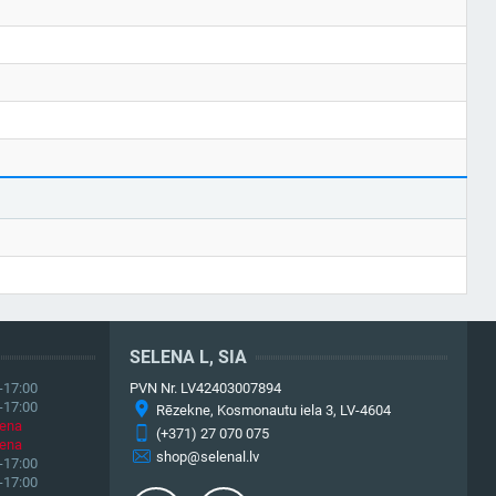
SELENA L, SIA
-17:00
PVN Nr. LV42403007894
-17:00
Rēzekne, Kosmonautu iela 3, LV-4604
iena
(+371) 27 070 075
iena
shop@selenal.lv
-17:00
-17:00