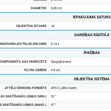
DIAMETRS
6.86 cm
IEPAKOJUMA SATURS
OBJEKTĪVA IETVARS
Jā
DARBĪBAS RĀDĪTĀJI
MAKSIMĀLAIS PALIELINĀJUMS
0.14 x
ĪPAŠĪBAS
KOMPONENTS, KAS PAREDZĒTS
Spoguļkamera
FILTRA IZMĒRS
4.9 cm
OBJEKTĪVA SISTĒMA
ATTĒLU SENSORA FORMĀTS
APS-C, pilns kadrs
ĀS SKATĪŠANĀS LEŅĶIS (MIN.)
32 °
 SKATĪŠANĀS LEŅĶIS (MAKS.)
47 °