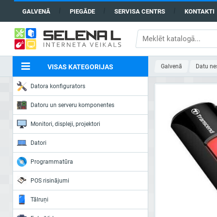
GALVENĀ
PIEGĀDE
SERVISA CENTRS
KONTAKTI
VISAS KATEGORIJAS
Galvenā
Datu nes
Datora konfigurators
Datoru un serveru komponentes
Monitori, displeji, projektori
Datori
Programmatūra
POS risinājumi
Tālruņi