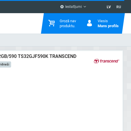
Iestatījumi
LV
RU
Grozā nav
Viesis
produktu.
Mans profils
2GB/590 TS32GJF590K TRANSCEND
 mēneši