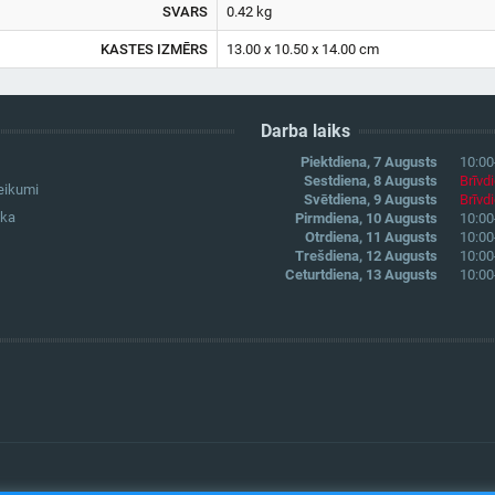
SVARS
0.42 kg
KASTES IZMĒRS
13.00 x 10.50 x 14.00 cm
Darba laiks
Piektdiena, 7 Augusts
10:00
Sestdiena, 8 Augusts
Brīvd
eikumi
Svētdiena, 9 Augusts
Brīvd
ika
Pirmdiena, 10 Augusts
10:00
Otrdiena, 11 Augusts
10:00
Trešdiena, 12 Augusts
10:00
Ceturtdiena, 13 Augusts
10:00