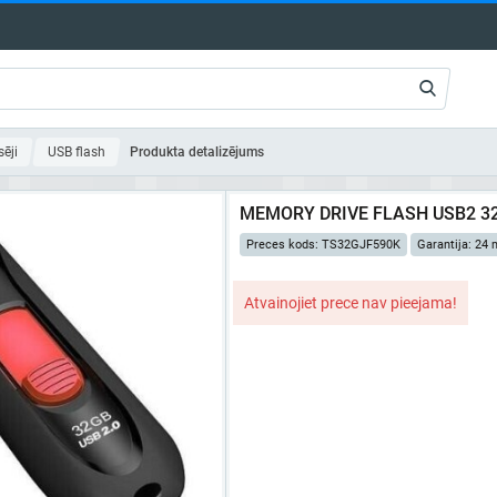
ēji
USB flash
Produkta detalizējums
MEMORY DRIVE FLASH USB2 3
Preces kods: TS32GJF590K
Garantija: 24
Atvainojiet prece nav pieejama!