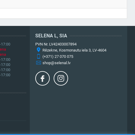
SELENA L, SIA
-17:00
PVN Nr. LV42403007894
iena
Rēzekne, Kosmonautu iela 3, LV-4604
iena
(+371) 27 070 075
-17:00
shop@selenal.lv
-17:00
-17:00
-17:00