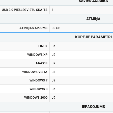
SAVIENOJAMĪBA
USB 2.0 PIESLĒGVIETU SKAITS
1
ATMIŅA
ATMIŅAS APJOMS
32 GB
KOPĒJIE PARAMETRI
LINUX
Jā
WINDOWS XP
Jā
MACOS
Jā
WINDOWS VISTA
Jā
WINDOWS 7
Jā
WINDOWS 8
Jā
WINDOWS 2000
Jā
IEPAKOJUMS