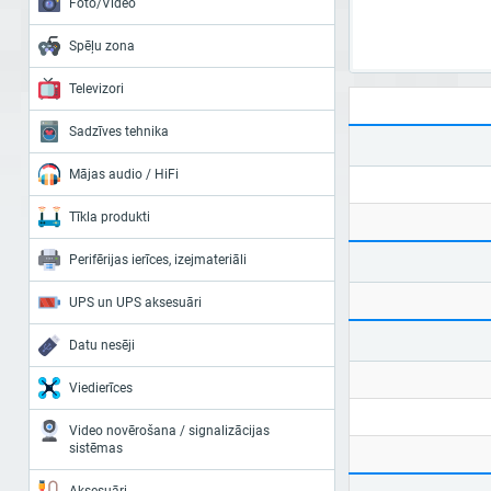
Foto/Video
Spēļu zona
Televizori
Sadzīves tehnika
Mājas audio / HiFi
Tīkla produkti
Perifērijas ierīces, izejmateriāli
UPS un UPS aksesuāri
Datu nesēji
Viedierīces
Video novērošana / signalizācijas
sistēmas