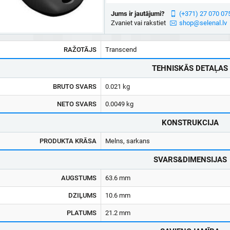
Jums ir jautājumi?
(+371) 27 070 07
Zvaniet vai rakstiet
shop@selenal.lv
RAŽOTĀJS
Transcend
TEHNISKĀS DETAĻAS
BRUTO SVARS
0.021 kg
NETO SVARS
0.0049 kg
KONSTRUKCIJA
PRODUKTA KRĀSA
Melns, sarkans
SVARS&DIMENSIJAS
AUGSTUMS
63.6 mm
DZIĻUMS
10.6 mm
PLATUMS
21.2 mm