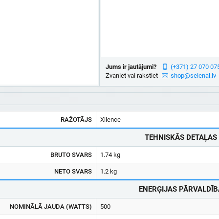
Jums ir jautājumi?
(+371) 27 070 07
Zvaniet vai rakstiet
shop@selenal.lv
RAŽOTĀJS
Xilence
TEHNISKĀS DETAĻAS
BRUTO SVARS
1.74 kg
NETO SVARS
1.2 kg
ENERĢIJAS PĀRVALDĪB
NOMINĀLĀ JAUDA (WATTS)
500