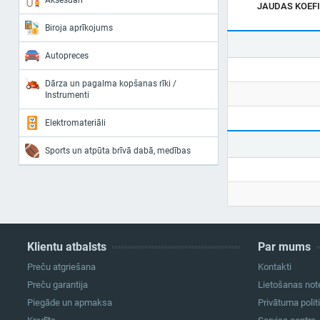
Aksesuāri
JAUDAS KOEFI
Biroja aprīkojums
Autopreces
Dārza un pagalma kopšanas rīki /
Instrumenti
Elektromateriāli
Sports un atpūta brīvā dabā, medības
Klientu atbalsts
Par mums
Preču atgriešana
Kontakti
Preču garantija
Lietošanas not
Piegāde un apmaksa
Privātuma polit