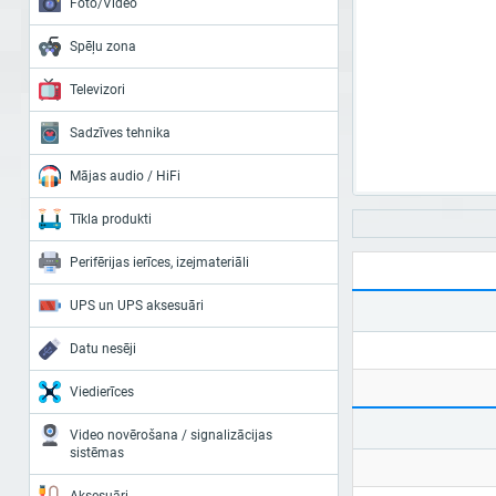
Foto/Video
Spēļu zona
Televizori
Sadzīves tehnika
Mājas audio / HiFi
Tīkla produkti
Perifērijas ierīces, izejmateriāli
UPS un UPS aksesuāri
Datu nesēji
Viedierīces
Video novērošana / signalizācijas
sistēmas