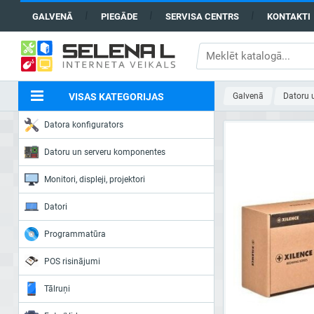
GALVENĀ
PIEGĀDE
SERVISA CENTRS
KONTAKTI
VISAS KATEGORIJAS
Galvenā
Datoru 
Datora konfigurators
Datoru un serveru komponentes
Monitori, displeji, projektori
Datori
Programmatūra
POS risinājumi
Tālruņi