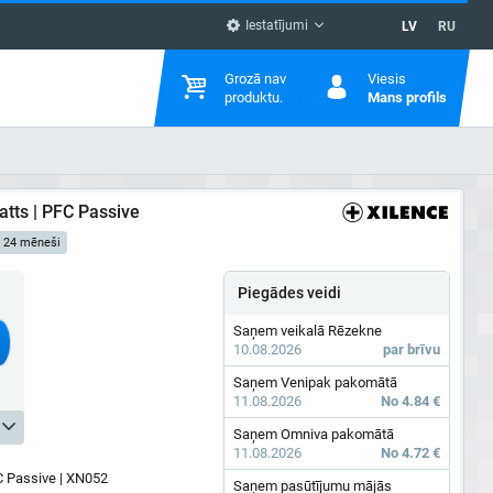
Iestatījumi
LV
RU
Grozā nav
Viesis
produktu.
Mans profils
tts | PFC Passive
: 24 mēneši
Piegādes veidi
Saņem veikalā Rēzekne
10.08.2026
par brīvu
Saņem Venipak pakomātā
11.08.2026
No 4.84 €
Saņem Omniva pakomātā
11.08.2026
No 4.72 €
C Passive | XN052
Saņem pasūtījumu mājās