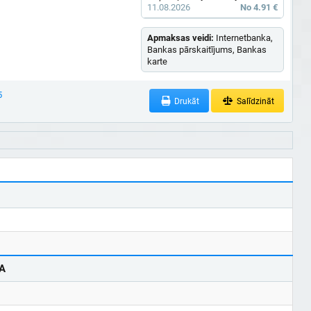
11.08.2026
No 4.91 €
Apmaksas veidi:
Internetbanka,
Bankas pārskaitījums, Bankas
karte
5
Drukāt
Salīdzināt
A