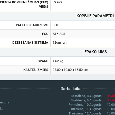
CIENTA KOMPENSĀCIJAS (PFC)
Pasīvs
VEIDS
KOPĒJIE PARAMETRI
PALETES DAUDZUMS
300
PSU
ATX 2.31
DZESĒŠANAS SISTĒMA
12cm fan
IEPAKOJUMS
SVARS
1.62 kg
KASTES IZMĒRS
23.00 x 10.00 x 16.50 cm
Darba laiks
Sestdiena, 8 Augusts
Brīvd
Svētdiena, 9 Augusts
Brīvd
eikumi
Pirmdiena, 10 Augusts
10:00
ika
Otrdiena, 11 Augusts
10:00
Trešdiena, 12 Augusts
10:00