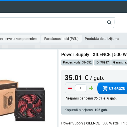
un serveru komponentes
Barošanas bloki (PSU)
Produkta detalizējums
Power Supply | XILENCE | 500 Wa
Preces kods: XN052
ID: 70917
Garantija
35.01 €
/ gab.
UZ GROZU
Pieejams par cenu
35.01 €
:
6 gab.
Kopumā pieejams:
106 gab.
Power Supply | XILENCE | 500 Watts | PF