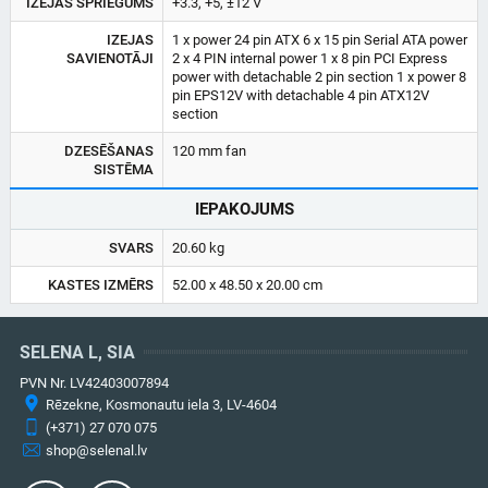
IZEJAS SPRIEGUMS
+3.3, +5, ±12 V
IZEJAS
1 x power 24 pin ATX 6 x 15 pin Serial ATA power
SAVIENOTĀJI
2 x 4 PIN internal power 1 x 8 pin PCI Express
power with detachable 2 pin section 1 x power 8
pin EPS12V with detachable 4 pin ATX12V
section
DZESĒŠANAS
120 mm fan
SISTĒMA
IEPAKOJUMS
SVARS
20.60 kg
KASTES IZMĒRS
52.00 x 48.50 x 20.00 cm
SELENA L, SIA
PVN Nr. LV42403007894
Rēzekne, Kosmonautu iela 3, LV-4604
(+371) 27 070 075
shop@selenal.lv