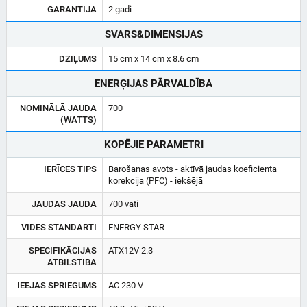
GARANTIJA
2 gadi
SVARS&DIMENSIJAS
DZIĻUMS
15 cm x 14 cm x 8.6 cm
ENERĢIJAS PĀRVALDĪBA
NOMINĀLĀ JAUDA
700
(WATTS)
KOPĒJIE PARAMETRI
IERĪCES TIPS
Barošanas avots - aktīvā jaudas koeficienta
korekcija (PFC) - iekšējā
JAUDAS JAUDA
700 vati
VIDES STANDARTI
ENERGY STAR
SPECIFIKĀCIJAS
ATX12V 2.3
ATBILSTĪBA
IEEJAS SPRIEGUMS
AC 230 V