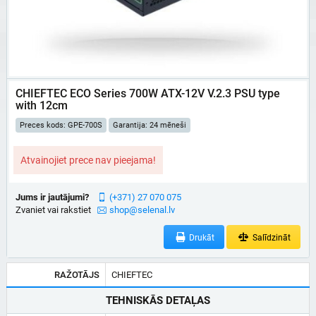
CHIEFTEC ECO Series 700W ATX-12V V.2.3 PSU type
with 12cm
Preces kods: GPE-700S
Garantija: 24 mēneši
Atvainojiet prece nav pieejama!
Jums ir jautājumi?
(+371) 27 070 075
Zvaniet vai rakstiet
shop@selenal.lv
Drukāt
Salīdzināt
RAŽOTĀJS
CHIEFTEC
TEHNISKĀS DETAĻAS